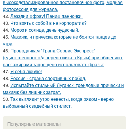
высокодетализированное постановочное фото, модная
фотосессия для журнала.
42.
Лэээдии &фрау! Пани& панночки!
43.
Что взять с собой в на корпоратив?
44.
Мороз и солнце, день чудесный.
45.
Макияж, и прическа которые не боятся танцев до
утра!
46.
Проводникам "Гранд Сервис Экспресс"
(единственного ж/д перевозчика в Крым) при общении с
пассажирами запрещено использовать фразы:
47.
Я себя люблю!
48.
Россия - страна спортивных побед.
49.
Испытайте стильный Луганск: трендовые прически и
макияж без лишних затрат.
50.
Так выглядит утро невесты, когда рядом - верно
выбранный свадебный стилист.
Популярные материалы