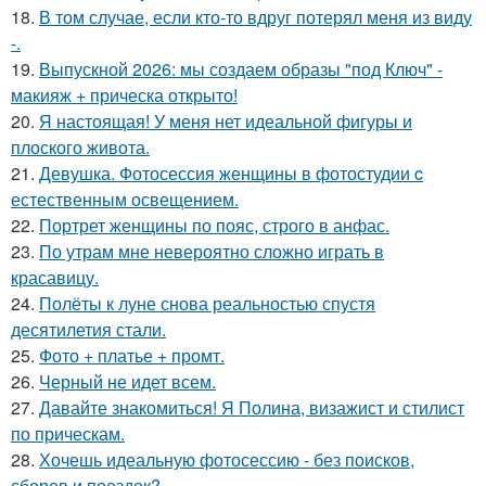
18.
В том случае, если кто-то вдруг потерял меня из виду
-.
19.
Выпускной 2026: мы создаем образы "под Ключ" -
макияж + прическа открыто!
20.
Я настоящая! У меня нет идеальной фигуры и
плоского живота.
21.
Девушка. Фотосессия женщины в фотостудии c
естественным освещением.
22.
Портрет женщины по пояс, строго в анфас.
23.
По утрам мне невероятно сложно играть в
красавицу.
24.
Полёты к луне снова реальностью спустя
десятилетия стали.
25.
Фото + платье + промт.
26.
Черный не идет всем.
27.
Давайте знакомиться! Я Полина, визажист и стилист
по прическам.
28.
Хочешь идеальную фотосессию - без поисков,
сборов и поездок?