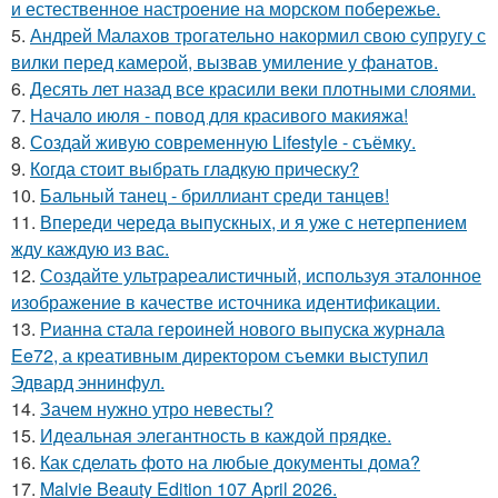
и естественное настроение на морском побережье.
5.
Андрей Малахов трогательно накормил свою супругу с
вилки перед камерой, вызвав умиление у фанатов.
6.
Десять лет назад все красили веки плотными слоями.
7.
Начало июля - повод для красивого макияжа!
8.
Создай живую современную Lifestyle - съёмку.
9.
Когда стоит выбрать гладкую прическу?
10.
Бальный танец - бриллиант среди танцев!
11.
Впереди череда выпускных, и я уже с нетерпением
жду каждую из вас.
12.
Создайте ультрареалистичный, используя эталонное
изображение в качестве источника идентификации.
13.
Рианна стала героиней нового выпуска журнала
Ee72, а креативным директором съемки выступил
Эдвард эннинфул.
14.
Зачем нужно утро невесты?
15.
Идеальная элегантность в каждой прядке.
16.
Как сделать фото на любые документы дома?
17.
Malvie Beauty Edition 107 April 2026.