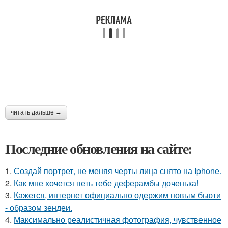
читать дальше →
Последние обновления на сайте:
1.
Создай портрет, не меняя черты лица снято на Iphone.
2.
Как мне хочется петь тебе деферамбы доченька!
3.
Кажется, интернет официально одержим новым бьюти
- образом зендеи.
4.
Максимально реалистичная фотография, чувственное