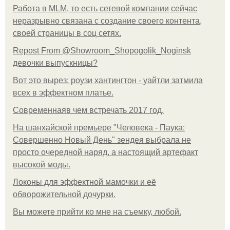
Работа в MLM, то есть сетевой компании сейчас
неразрывно связана с создание своего контента,
своей страницы в соц сетях.
Repost From @Showroom_Shopogolik_Noginsk
девочки выпускницы?
Вот это вырез: роузи хантингтон - уайтли затмила
всех в эффектном платьe.
Современнаяв чем встречать 2017 год.
На шанхайской премьере "Человека - Паука:
Совершенно Новый День" зендея выбрала не
просто очередной наряд, а настоящий артефакт
высокой моды.
Локоны для эффектной мамочки и её
обворожительной дочурки.
Вы можете прийти ко мне на съемку, любой.