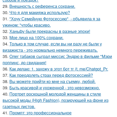
29.
Внешность с референса сохрани.
30.
Что я для макияжа использую?
31.
"Хочу Семейную Фотосессию", - объявила я за
ужином: "чтобы красиво.
32.
Ханьфу были прекрасны в разные эпохи!
33.
Мое лицо на 100% сохрани.
34.
Только в том случае, если вы ни разу не были у
визажиста - это нормально немного переживать.
35.
Олег табаков сыграл миссис Эндрю в фильме "Мэри
поппинс, до свидания!
36.
Как делаю: 1. захожу в этот бот тг (t. me/Chatgpt_Pr.
37.
Как преодолеть страх перед фотосессией?
38.
Вы можете прийти ко мне на съемку, любой.
39.
Быть красивой и ухоженной - это невозможно.
40.
Портрет роскошной молодой женщины в стиле
высокой моды (High Fashion), позирующей на фоне из
газетных листов.
41.
Промпт: это профессиональное