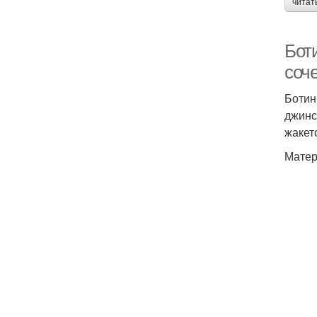
читат
Бот
соч
Ботин
джинс
жакет
Матер