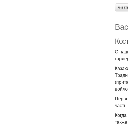
читат
Вас
Кос
О нац
гарде
Казах
Тради
(прит
войло
Перво
часть
Когда
также