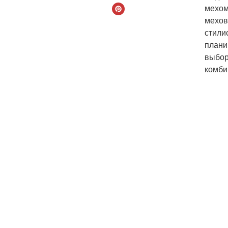
мехом
мехов
стили
плани
выбор
комби