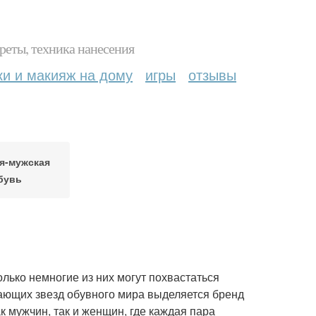
реты, техника нанесения
ки и макияж на дому
игры
отзывы
я-мужская
бувь
лько немногие из них могут похвастаться
кающих звезд обувного мира выделяется бренд
к мужчин, так и женщин, где каждая пара