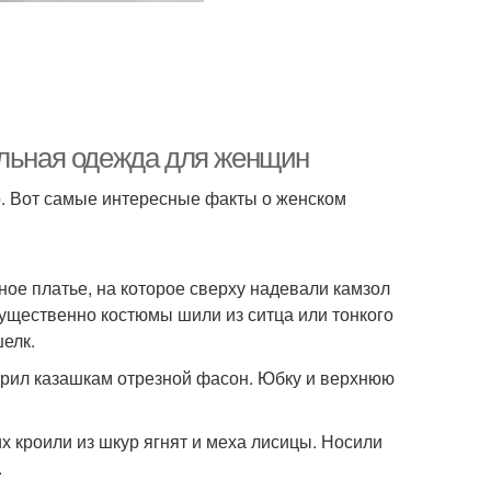
альная одежда для женщин
о. Вот самые интересные факты о женском
ое платье, на которое сверху надевали камзол
мущественно костюмы шили из ситца или тонкого
елк.
арил казашкам отрезной фасон. Юбку и верхнюю
х кроили из шкур ягнят и меха лисицы. Носили
.