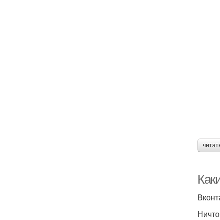
читат
Как
Вконт
Ничто