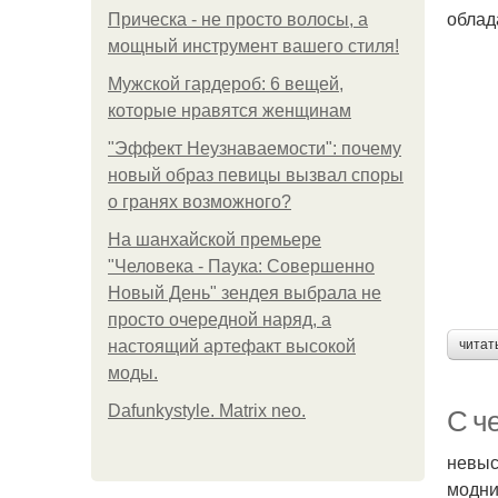
облад
Прическа - не просто волосы, а
мощный инструмент вашего стиля!
Мужской гардероб: 6 вещей,
которые нравятся женщинам
"Эффект Неузнаваемости": почему
новый образ певицы вызвал споры
о гранях возможного?
На шанхайской премьере
"Человека - Паука: Совершенно
Новый День" зендея выбрала не
просто очередной наряд, а
читат
настоящий артефакт высокой
моды.
Dafunkystyle. Matrix neo.
С ч
невыс
модни