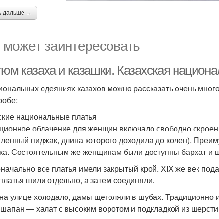
ь дальше →
 может заинтересовать
тюм казаха и казашки. Казахская национ
иональных одеяниях казахов можно рассказать очень мног
робе:
ские национальные платья
ционное облачение для женщин включало свободно скроенн
аленный пиджак, длина которого доходила до колен). Преи
ка. Состоятельным же женщинам были доступны бархат и ш
начально все платья имели закрытый крой. XIX же век под
 платья шили отдельно, а затем соединяли.
 на улице холодало, дамы щеголяли в шубах. Традиционно и
 шапан — халат с высоким воротом и подкладкой из шерсти