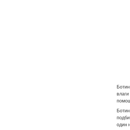
Ботин
влаги
помощ
Ботин
подби
один 