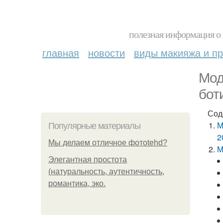
полезная информация о 
главная
новости
виды макияжа и пр
Мод
бот
Сод
М
Популярные материалы
2
Мы делаем отличное фотоtehd?
М
Элегантная простота
(натуральность, аутентичность,
романтика, эко.