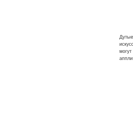
Дутые
искус
могут
аппли