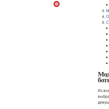
М
О
С
Мод
бот
Из вс
выбра
девуш