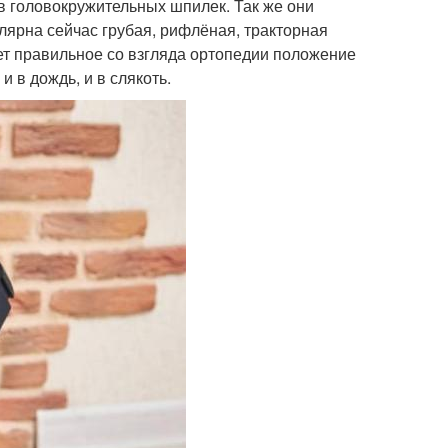
в головокружительных шпилек. Так же они
ярна сейчас грубая, рифлёная, тракторная
ет правильное со взгляда ортопедии положение
и в дождь, и в слякоть.