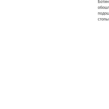
Ботин
обошл
подош
стопы.