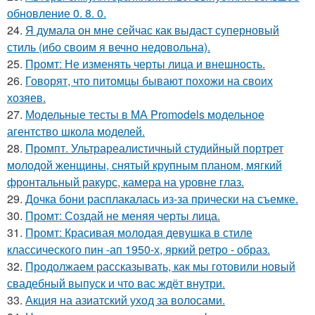
обновление 0. 8. 0.
24.
Я думала он мне сейчас как выдаст суперновый
стиль (ибо своим я вечно недовольна).
25.
Промт: Не изменять черты лица и внешность.
26.
Говорят, что питомцы бывают похожи на своих
хозяев.
27.
Модельные тесты в МА Promodels модельное
агентство школа моделей.
28.
Промпт. Ультрареалистичный студийный портрет
молодой женщины, снятый крупным планом, мягкий
фронтальный ракурс, камера на уровне глаз.
29.
Дочка бони расплакалась из-за прически на съемке.
30.
Промт: Создай не меняя черты лица.
31.
Промт: Красивая молодая девушка в стиле
классического пин -ап 1950-х, яркий ретро - образ.
32.
Продолжаем рассказывать, как мы готовили новый
свадебный выпуск и что вас ждёт внутри.
33.
Акция на азиатский уход за волосами.