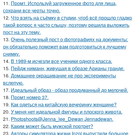
11.
Промт. Используй загруженное фото для лица,
сохрани все черты точно.
12.
Что взять на съёмку в студии, чтоб всё прошло гладко
такой вопрос я часто слышу, поэтому решила выложить
пост на эту тему.
13.
Очень полезный прст о фотографиях на документы:
он обязательно поможет вам подготовиться к лучшему
снимку.
14.
В 1989-м исчезли все ученики одного класса.
15.
Пейдж ниманн, живущая в образе Арианы гранде.
16.
Домашнее окрашивание не про эксперименты
вслепую.
17.
Идеальный образ - образ продуманный до мелочей.
18.
Промт номер 37.
19.
Как одеться на китайскую вечеринку женщине?
20.
У меня нет идеальной фигуры и плоского живота.
21.
Photoshoots@Jenna_lee_Dewan Jennadewan.
22.
Каким может быть мужской портрет?
23.
Авторы симулятора жизни Inzoi выпустили большое