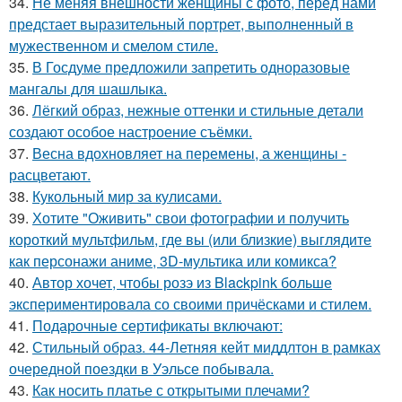
34.
Не меняя внешности женщины с фото, перед нами
предстает выразительный портрет, выполненный в
мужественном и смелом стиле.
35.
В Госдуме предложили запретить одноразовые
мангалы для шашлыка.
36.
Лёгкий образ, нежные оттенки и стильные детали
создают особое настроение съёмки.
37.
Весна вдохновляет на перемены, а женщины -
расцветают.
38.
Кукольный мир за кулисами.
39.
Хотите "Оживить" свои фотографии и получить
короткий мультфильм, где вы (или близкие) выглядите
как персонажи аниме, 3D-мультика или комикса?
40.
Автор хочет, чтобы розэ из Blackpink больше
экспериментировала со своими причёсками и стилем.
41.
Подарочные сертификаты включают:
42.
Стильный образ. 44-Летняя кейт миддлтон в рамках
очередной поездки в Уэльсе побывала.
43.
Как носить платье с открытыми плечами?