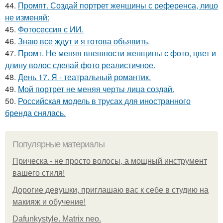
44.
Промпт. Создай портрет женщины с референса, лицо
не изменяй:
45.
Фотосессия с ИИ.
46.
Знаю все ждут и я готова объявить.
47.
Промт. Не меняя внешности женщины с фото, цвет и
длину волос сделай фото реалистичное.
48.
День 17. Я - театральный романтик.
49.
Мой портрет не меняя черты лица создай.
50.
Российская модель в трусах для иностранного
бренда снялась.
Популярные материалы
Прическа - не просто волосы, а мощный инструмент
вашего стиля!
Дорогие девушки, приглашаю вас к себе в студию на
макияж и обучение!
Dafunkystyle. Matrix neo.