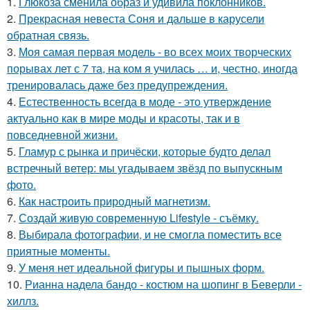
1.
Глюкоза сменила образ и удивила поклонников.
2.
Прекрасная невеста Соня и дальше в карусели
обратная связь.
3.
Моя самая первая модель - во всех моих творческих
порывах лет с 7 та, на ком я училась … и, честно, иногда
тренировалась даже без предупреждения.
4.
Естественность всегда в моде - это утверждение
актуально как в мире моды и красоты, так и в
повседневной жизни.
5.
Гламур с рынка и причёски, которые будто делал
встречный ветер: мы угадываем звёзд по выпускным
фото.
6.
Как настроить природный магнетизм.
7.
Создай живую современную Lifestyle - съёмку.
8.
Выбирала фотографии, и не смогла поместить все
приятные моменты.
9.
У меня нет идеальной фигуры и пышных форм.
10.
Рианна надела бандо - костюм на шопинг в Беверли -
хиллз.