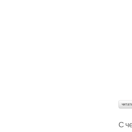
читат
С че