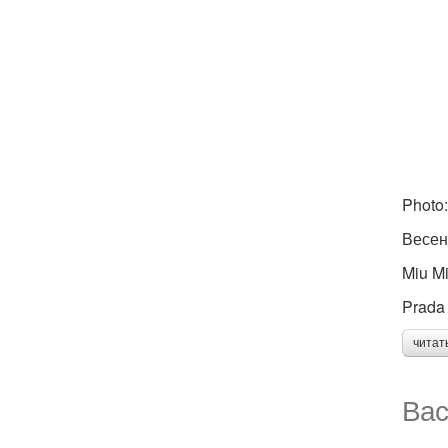
Photo:
Весен
Miu M
Prada
читат
Вас