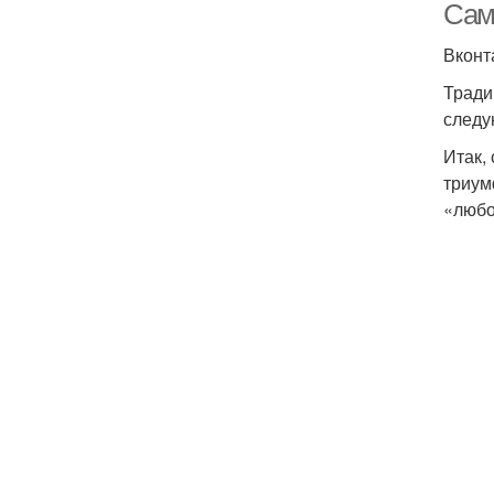
Сам
Вконт
Тради
следу
Итак,
триум
«любо