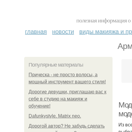
полезная информация о 
главная
новости
виды макияжа и пр
Арм
Популярные материалы
Прическа - не просто волосы, а
мощный инструмент вашего стиля!
Дорогие девушки, приглашаю вас к
себе в студию на макияж и
Модн
обучение!
мод
Dafunkystyle. Matrix neo.
Из вс
Дорогой автор? Не забудь сделать
выбра