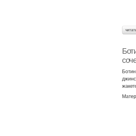
читат
Бот
соч
Ботин
джинс
жакет
Матер