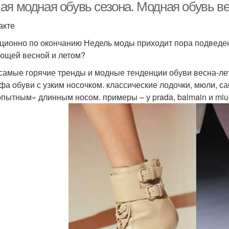
ая модная обувь сезона. Модная обувь ве
акте
ционно по окончанию Недель моды приходит пора подведени
ющей весной и летом?
 самые горячие тренды и модные тенденции обуви весна-лето
фа обуви с узким носочком. классические лодочки, мюли, са
пытным» длинным носом. примеры – у prada, balmain и miu