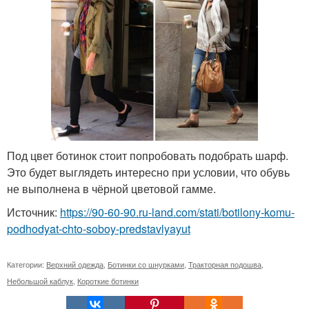
Под цвет ботинок стоит попробовать подобрать шарф.
Это будет выглядеть интересно при условии, что обувь
не выполнена в чёрной цветовой гамме.
Источник:
https://90-60-90.ru-land.com/stati/botilony-komu-
podhodyat-chto-soboy-predstavlyayut
Категории:
Верхний одежда
,
Ботинки со шнурками
,
Тракторная подошва
,
Небольшой каблук
,
Короткие ботинки