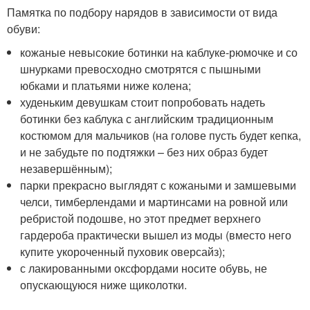
Памятка по подбору нарядов в зависимости от вида
обуви:
кожаные невысокие ботинки на каблуке-рюмочке и со
шнурками превосходно смотрятся с пышными
юбками и платьями ниже колена;
худеньким девушкам стоит попробовать надеть
ботинки без каблука с английским традиционным
костюмом для мальчиков (на голове пусть будет кепка,
и не забудьте по подтяжки – без них образ будет
незавершённым);
парки прекрасно выглядят с кожаными и замшевыми
челси, тимберлендами и мартинсами на ровной или
ребристой подошве, но этот предмет верхнего
гардероба практически вышел из моды (вместо него
купите укороченный пуховик оверсайз);
с лакированными оксфордами носите обувь, не
опускающуюся ниже щиколотки.