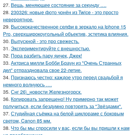
27.
Вещь, меняющее состояние за секунду ….
28.
230326: новые фото чонён из Twice - это просто
невероятное.
29.
Высококачественное селфи в зеркало на Iphone 15
Pro, сверхширокоугольный объектив, эстетика влияния.
30.
Выпускной - это про свежесть.
31.
Экспериментируйте с внешностью.
32.
Пора разбить пару яичек, Джек!
33.
Актриса милли Бобби Браун из "Очень Странных
дел" отпраздновала свое 22-летие.
34.
Признаюсь честно: каждое утро перед свадьбой я
немного волнуюсь ….
35.
Снг 26\_новости Железногорск.
36.
Копировать запрещено! Ну примерно так может
получиться, если бездумно повторять за "Звёздами".
37.
Студийная съёмка на белой циклораме с боковым
светом, Canon 85 мм.
38.
Что бы мы спросили у вас, если бы вы пришли к нам