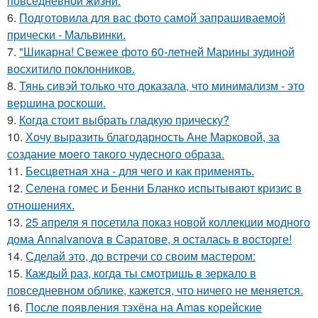
повседневной жизни.
6.
Подготовила для вас фото самой запрашиваемой
прически - Мальвинки.
7.
"Шикарна! Свежее фото 60-летней Марины зудиной
восхитило поклонников.
8.
Тянь сивэй только что доказала, что минимализм - это
вершина роскоши.
9.
Когда стоит выбрать гладкую прическу?
10.
Хочу выразить благодарность Ане Марковой, за
создание моего такого чудесного образа.
11.
Бесцветная хна - для чего и как применять.
12.
Селена гомес и Бенни Бланко испытывают кризис в
отношениях.
13.
25 апреля я посетила показ новой коллекции модного
дома Annaivanova в Саратове, я осталась в восторге!
14.
Сделай это, до встречи со своим мастером:
15.
Каждый раз, когда ты смотришь в зеркало в
повседневном облике, кажется, что ничего не меняется.
16.
После появления тэхёна на Amas корейские