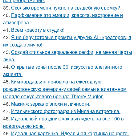
на преображение.
39.
Сколько времени нужно на свадебную съемку?
40.
Парфюмерия это эмоции, красота, настроение и
атмосфера.
41.
Всем красоту в студию!
42.
Я не беру готовые промты у других AI - креаторов, я
их создаю лично!
43.
Создай стильное зеркальное селфи, не меняя черты
лица.
44.
Открытые зоны после 30: искусство элегантного
акцента.
45.
Ким кардашьян прибыла на ежегодную
рождественскую вечеринку своей семьи в винтажном
наряде от культового бренда Thierry Mugler.
46.
Макияж зеркало эпохи и личности.
47.
Итальянского фотографа из Милана встретила.
48.
Идеальный праздник: как выглядеть на все 100 в
новогоднюю ночь.
49.
Идеальная картинка. Идеальная картинка на фото.