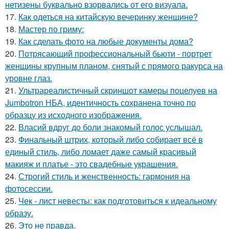
нетизены буквально взорвались от его визуала.
17.
Как одеться на китайскую вечеринку женщине?
18.
Мастер по гриму:
19.
Как сделать фото на любые документы дома?
20.
Потрясающий профессиональный бьюти - портрет
женщины крупным планом, снятый с прямого ракурса на
уровне глаз.
21.
Ультрареалистичный скриншот камеры поцелуев на
Jumbotron НБА, идентичность сохранена точно по
образцу из исходного изображения.
22.
Власий вдруг до боли знакомый голос услышал.
23.
Финальный штрих, который либо собирает всё в
единый стиль, либо ломает даже самый красивый
макияж и платье - это свадебные украшения.
24.
Строгий стиль и женственность: гармония на
фотосессии.
25.
Чек - лист невесты: как подготовиться к идеальному
образу.
26.
Это не правда.