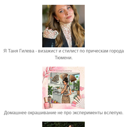
Я Таня Гилева - визажист и стилист по прическам города
Тюмени.
Домашнее окрашивание не про эксперименты вслепую.