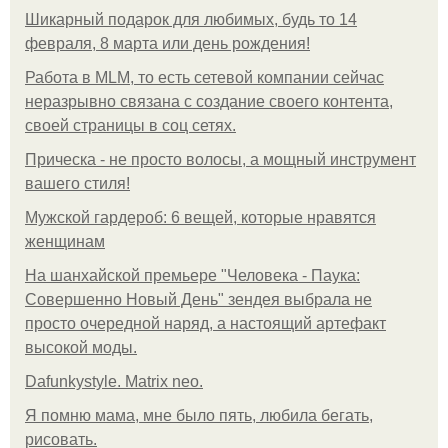
Шикарный подарок для любимых, будь то 14
февраля, 8 марта или день рождения!
Работа в MLM, то есть сетевой компании сейчас
неразрывно связана с создание своего контента,
своей страницы в соц сетях.
Прическа - не просто волосы, а мощный инструмент
вашего стиля!
Мужской гардероб: 6 вещей, которые нравятся
женщинам
На шанхайской премьере "Человека - Паука:
Совершенно Новый День" зендея выбрала не
просто очередной наряд, а настоящий артефакт
высокой моды.
Dafunkystyle. Matrix neo.
Я помню мама, мне было пять, любила бегать,
рисовать.