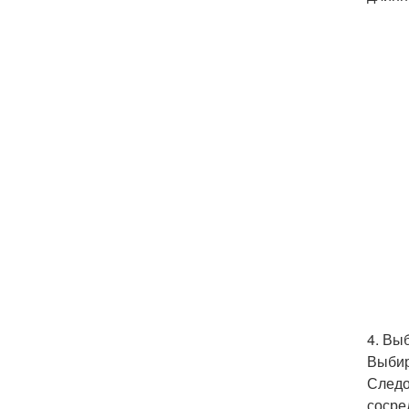
4. Вы
Выбир
Следо
сосре