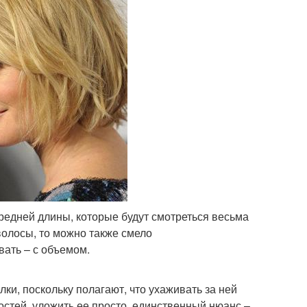
редней длины, которые будут смотреться весьма
волосы, то можно также смело
вать – с объемом.
ки, поскольку полагают, что ухаживать за ней
ностей, уложить ее просто, единственный нюанс –