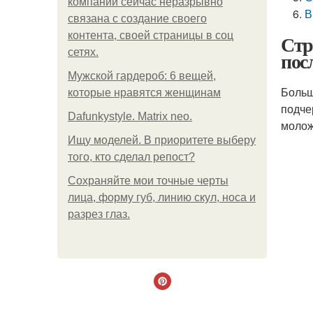
компании сейчас неразрывно
В
связана с создание своего
контента, своей страницы в соц
Стр
сетях.
посл
Мужской гардероб: 6 вещей,
Больш
которые нравятся женщинам
подче
Dafunkystyle. Matrix neo.
молож
Ищу моделей. В приоритете выберу
того, кто сделал репост?
Сохраняйте мои точные черты
лица, форму губ, линию скул, носа и
разрез глаз.