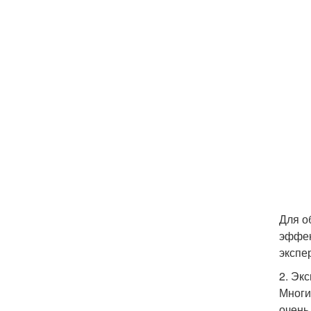
Для о
эффек
экспе
2. Эк
Многи
очень