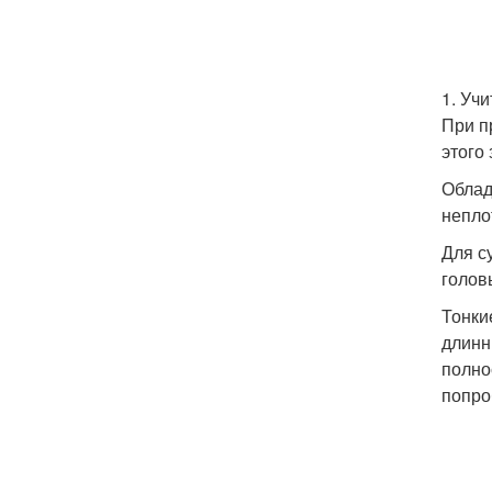
1. Уч
При п
этого 
Облад
непло
Для с
голов
Тонки
длинн
полно
попро