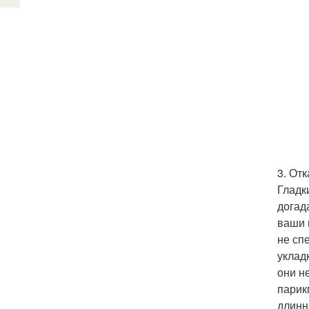
3. Отк
Гладк
догад
ваши 
не сп
уклад
они н
парик
длинн