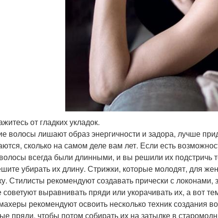
ажитесь от гладких укладок.
ие волосы лишают образ энергичности и задора, лучше при
аются, сколько на самом деле вам лет. Если есть возможнос
волосы всегда были длинными, и вы решили их подстричь то
ешите убирать их длину. Стрижки, которые молодят, для жен
ку. Стилисты рекомендуют создавать прически с локонами,
е советуют выравнивать пряди или укорачивать их, а вот те
махеры рекомендуют освоить несколько техник создания в
ые пряди, чтобы потом собирать их на затылке в старомод