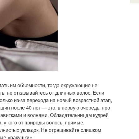
дать им объемности, тогда окружающие не
ть, не отказывайтесь от длинных волос. Если
лько из-за перехода на новый возрастной этап,
щин после 40 лет — это, в первую очередь, про
 завитками и волнами. Обладательницам кудрей
м, у кого от природы волосы прямые,
олнистых укладок. Не отращивайте слишком
ные «ракушки».