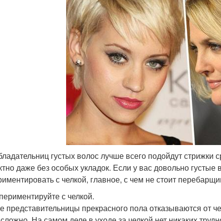
бладательниц густых волос лучше всего подойдут стрижки с
тно даже без особых укладок. Если у вас довольно густые 
риментировать с челкой, главное, с чем не стоит перебарщи
спериментируйте с челкой.
е представительницы прекрасного пола отказываются от чел
 сложно. На самом деле в уходе за челкой нет никаких труд