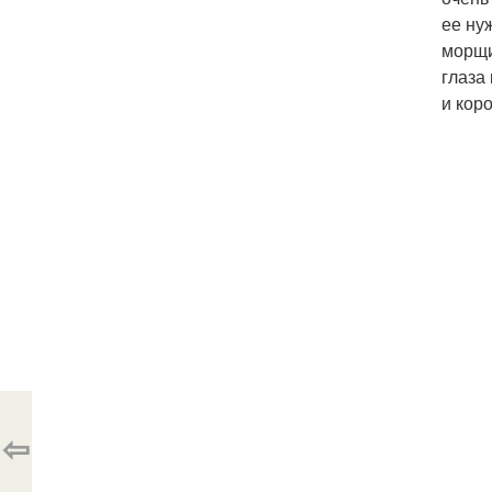
ее ну
морщи
глаза
и кор
⇦