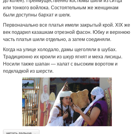
до колен). Преимущественно костюмы шили из ситца
или тонкого войлока. Состоятельным же женщинам
были доступны бархат и шелк.
Первоначально все платья имели закрытый крой. XIX же
век подарил казашкам отрезной фасон. Юбку и верхнюю
часть платья шили отдельно, а затем соединяли.
Когда на улице холодало, дамы щеголяли в шубах.
Традиционно их кроили из шкур ягнят и меха лисицы.
Носили также шапан — халат с высоким воротом и
подкладкой из шерсти.
читать дальше →