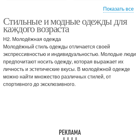
Показать все
Стильные и модные одежды для
Классическая одежда
Современная одежда
каждого возраста
H2. Молодёжная одежда
Молодёжный стиль одежды отличается своей
Одежда для пожилых
экспрессивностью и индивидуальностью. Молодые люди
Консервативная одежда
людей
предпочитают носить одежду, которая выражает их
личность и эстетические вкусы. В молодёжной одежде
можно найти множество различных стилей, от
спортивного до эксклюзивного.
Эстетическая одежда
Одежды по возрасту
Одежда для женщин
Модная одежда