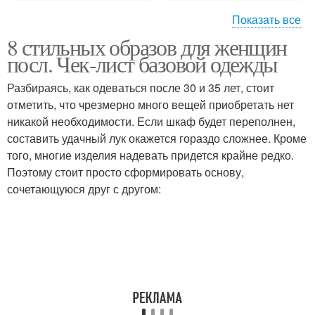
Показать все
8 стильных образов для женщин
Стильная одежда
Модные платья
посл. Чек-лист базовой одежды
Разбираясь, как одеваться после 30 и 35 лет, стоит
отметить, что чрезмерно много вещей приобретать нет
никакой необходимости. Если шкаф будет переполнен,
Кожаная одежда
Модные образа
составить удачный лук окажется гораздо сложнее. Кроме
того, многие изделия надевать придется крайне редко.
Поэтому стоит просто сформировать основу,
сочетающуюся друг с другом:
Модный гардероб
Спортивная одежда
Молодежная одежда
Модные юбки