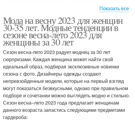
Показать все
Мода на весну 2023 для женщин
Платья для полных
Модные цветы
30-35 лет. Модные тенденции в
женщин
сезоне весна-лето 2023 для
женщины за 30 лет
Сезон весна-лето 2023 радует модниц за 30 лет
Платья из замши
Платье из замши
сюрпризами. Каждая женщина может найти свой
идеальный образ, подбирая эксклюзивные новинки
сезона с фото. Дизайнеры одежды создают
непревзойденные модели, которые на первый взгляд
Модные модели
Замшевое платье
могут показаться безвкусными, однако при правильном
подборе и сочетании можно выглядеть модно и стильно.
Сезон весна–лето 2023 года предлагает женщинам
данного возраста запастись следующими предметами
гардероба: