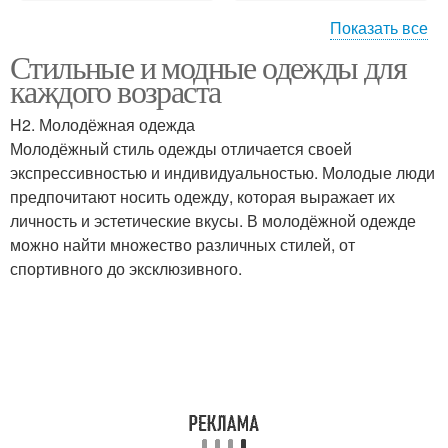
Показать все
Стильные и модные одежды для
Одежда для взрослых
Классическая одежда
каждого возраста
H2. Молодёжная одежда
Молодёжный стиль одежды отличается своей
Одежда для пожилых
экспрессивностью и индивидуальностью. Молодые люди
Консервативная одежда
людей
предпочитают носить одежду, которая выражает их
личность и эстетические вкусы. В молодёжной одежде
можно найти множество различных стилей, от
спортивного до эксклюзивного.
Эстетическая одежда
Одежды по возрасту
Одежда для среднего
Одежда для женщин
возраста