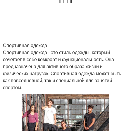
Одежды для женщин
Табу в одежде
Спортивная одежда
Пляжная одежда
Одежда по фигуре
Спортивная одежда - это стиль одежды, который
сочетает в себе комфорт и функциональность. Она
предназначена для активного образа жизни и
физических нагрузок. Спортивная одежда может быть
Женская одежда
как повседневной, так и специальной для занятий
спортом.