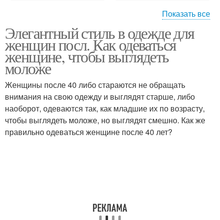
Показать все
Элегантный стиль в одежде для
Мода для женщин
Успешная женщина
женщин посл. Как одеваться
женщине, чтобы выглядеть
моложе
Женщины после 40 либо стараются не обращать
40-летний возраст
Прекрасные женщины
внимания на свою одежду и выглядят старше, либо
наоборот, одеваются так, как младшие их по возрасту,
чтобы выглядеть моложе, но выглядят смешно. Как же
правильно одеваться женщине после 40 лет?
Одежда для женщин
Гардероб для женщин
Летние женщины
Спорт-шик для женщин