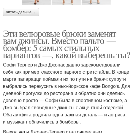
читать дальше →
Эти велюровые брюки заменят
вам джинсы. Вместо пальто —
бомбер: 5 самых стильных
вариантов —, какой выберешь ты?
Софи Тернер и Джо Джонас давно зарекомендовали
себя как пример классного парного стритстайла. В конце
марта папарацци поймали их по пути на бранч: супруги
выбрались перекусить в нью-йоркское кафе Bongo's. Для
дневной прогулки до ресторана и обратно они оделись
доволно просто — Софи была в спортивном костюме, а
Джо выбрал свободные джинсы с акцентной отделкой.
Оба аутфита роднила одна важная деталь — и актриса,
и музыкант облачились в бомберы.
Выход четы Джонас-Тернер стал очередным