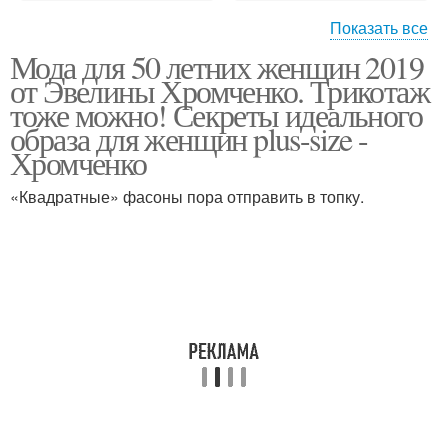
Показать все
Мода для
Мода для 50 летних женщин 2019
Тенденции для полных
пятидесятилетних
от Эвелины Хромченко. Трикотаж
женщин
женщин
тоже можно! Секреты идеального
образа для женщин plus-size -
Хромченко
Одежда для
Одежда для женщин
пятидесятилетних
«Квадратные» фасоны пора отправить в топку.
женщин
Успешная женщина
Летний женщина
Женщина в разных
Прекрасные женщины
возрастах