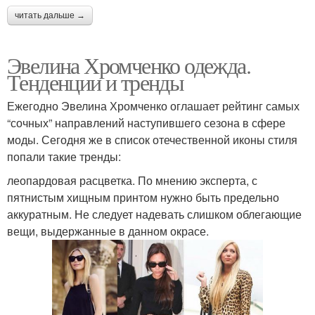
Образа для женщины
Луки для женщин
читать дальше →
Эвелина Хромченко одежда.
Тенденции и тренды
Луки для полных
Полные женщины
женщин
Ежегодно Эвелина Хромченко оглашает рейтинг самых
“сочных” направлений наступившего сезона в сфере
моды. Сегодня же в список отечественной иконы стиля
попали такие тренды:
Стильная мода
леопардовая расцветка. По мнению эксперта, с
пятнистым хищным принтом нужно быть предельно
аккуратным. Не следует надевать слишком облегающие
вещи, выдержанные в данном окрасе.