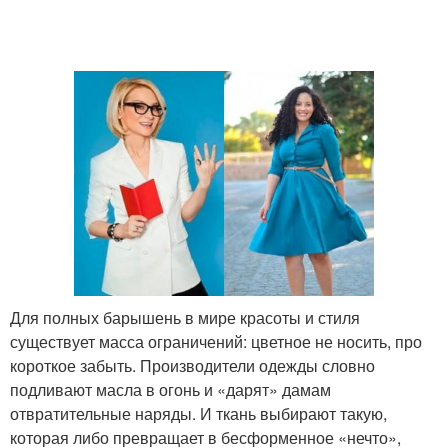
Гардероб для женщин
Год для женщин
Года для женщин
Детская мода
Мода для девочек
Уличная мода
Для полных барышень в мире красоты и стиля
существует масса ограничений: цветное не носить, про
короткое забыть. Производители одежды словно
Одежды для полных
Гардероб для женщины
подливают масла в огонь и «дарят» дамам
женщин
отвратительные наряды. И ткань выбирают такую,
которая либо превращает в бесформенное «нечто»,