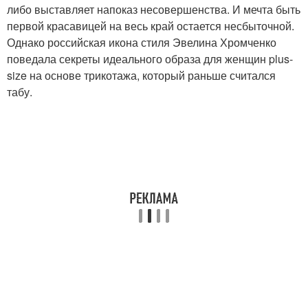
либо выставляет напоказ несовершенства. И мечта быть
первой красавицей на весь край остается несбыточной.
Стиль для женщин
Куртки для женщин
Однако российская икона стиля Эвелина Хромченко
поведала секреты идеального образа для женщин plus-
size на основе трикотажа, который раньше считался
табу.
Современная мода
Шик для женщин
Мода для полных
Платья для полных
женщин
женщин
Женщина на новый год
Женщина на весну