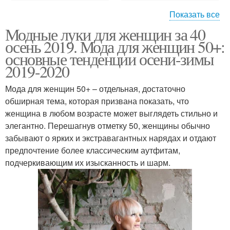
Показать все
Модные луки для женщин за 40
Полные женщины
осень 2019. Мода для женщин 50+:
основные тенденции осени-зимы
2019-2020
Мода для женщин 50+ – отдельная, достаточно
обширная тема, которая призвана показать, что
женщина в любом возрасте может выглядеть стильно и
элегантно. Перешагнув отметку 50, женщины обычно
забывают о ярких и экстравагантных нарядах и отдают
предпочтение более классическим аутфитам,
подчеркивающим их изысканность и шарм.