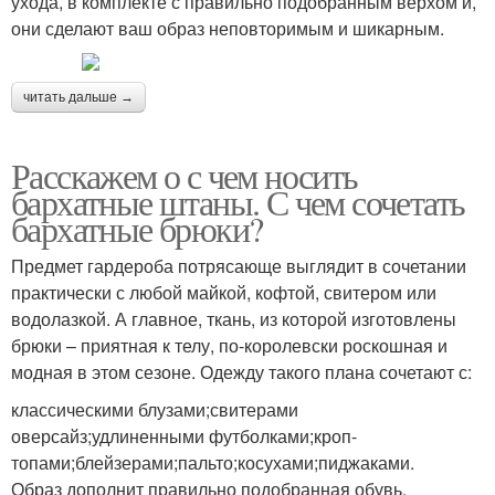
ухода, в комплекте с правильно подобранным верхом и,
они сделают ваш образ неповторимым и шикарным.
читать дальше →
Расскажем о с чем носить
бархатные штаны. С чем сочетать
бархатные брюки?
Предмет гардероба потрясающе выглядит в сочетании
практически с любой майкой, кофтой, свитером или
водолазкой. А главное, ткань, из которой изготовлены
брюки – приятная к телу, по-королевски роскошная и
модная в этом сезоне. Одежду такого плана сочетают с:
классическими блузами;свитерами
оверсайз;удлиненными футболками;кроп-
топами;блейзерами;пальто;косухами;пиджаками.
Образ дополнит правильно подобранная обувь.