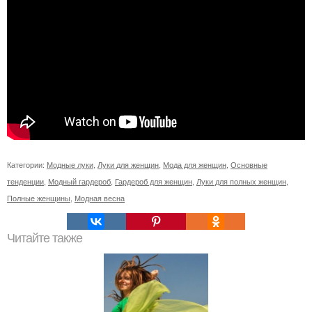
Категории:
Модные луки
,
Луки для женщин
,
Мода для женщин
,
Основные
тенденции
,
Модный гардероб
,
Гардероб для женщин
,
Луки для полных женщин
,
Полные женщины
,
Модная весна
Читайте также