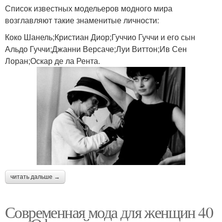
Список известных модельеров модного мира
возглавляют такие знаменитые личности:
Коко Шанель;Кристиан Диор;Гуччио Гуччи и его сын
Альдо Гуччи;Джанни Версаче;Луи Виттон;Ив Сен
Лоран;Оскар де ла Рента.
читать дальше →
Современная мода для женщин 40