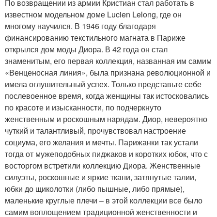
По возвращении из армии Кристиан стал работать в
известном модельном доме Lucien Lelong, где он
многому научился. В 1946 году благодаря
финансированию текстильного магната в Париже
открылся дом моды Диора. В 42 года он стал
знаменитым, его первая коллекция, названная им самим
«Венценосная линия», была признана революционной и
имела оглушительный успех. Только представьте себе
послевоенное время, когда женщины так истосковались
по красоте и изысканности, по подчеркнуто
женственным и роскошным нарядам. Диор, невероятно
чуткий и талантливый, прочувствовал настроение
социума, его желания и мечты. Парижанки так устали
тогда от мужеподобных пиджаков и коротких юбок, что с
восторгом встретили коллекцию Диора. Женственные
силуэты, роскошные и яркие ткани, затянутые талии,
юбки до щиколотки (либо пышные, либо прямые),
маленькие круглые плечи – в этой коллекции все было
самим воплощением традиционной женственности и