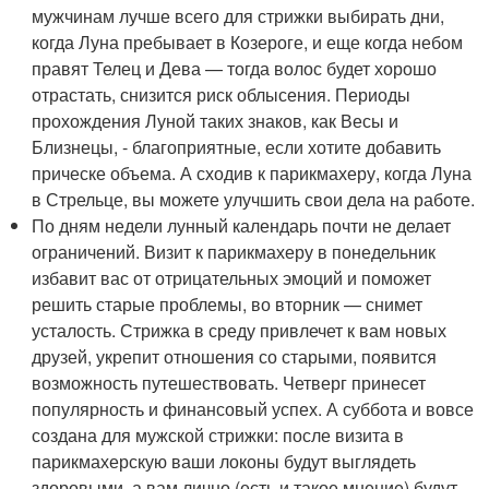
мужчинам лучше всего для стрижки выбирать дни,
когда Луна пребывает в Козероге, и еще когда небом
правят Телец и Дева — тогда волос будет хорошо
отрастать, снизится риск облысения. Периоды
прохождения Луной таких знаков, как Весы и
Близнецы, - благоприятные, если хотите добавить
прическе объема. А сходив к парикмахеру, когда Луна
в Стрельце, вы можете улучшить свои дела на работе.
По дням недели лунный календарь почти не делает
ограничений. Визит к парикмахеру в понедельник
избавит вас от отрицательных эмоций и поможет
решить старые проблемы, во вторник — снимет
усталость. Стрижка в среду привлечет к вам новых
друзей, укрепит отношения со старыми, появится
возможность путешествовать. Четверг принесет
популярность и финансовый успех. А суббота и вовсе
создана для мужской стрижки: после визита в
парикмахерскую ваши локоны будут выглядеть
здоровыми, а вам лично (есть и такое мнение) будут