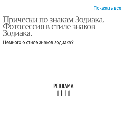
Показать все
Прически по знакам Зодиака.
Стрижка по знаку
Прическа по знаку
Фотосессия в стиле знаков
Зодиака.
Немного о стиле знаков зодиака?
Мужские стрижки
Правильная стрижка
Волос по знакам