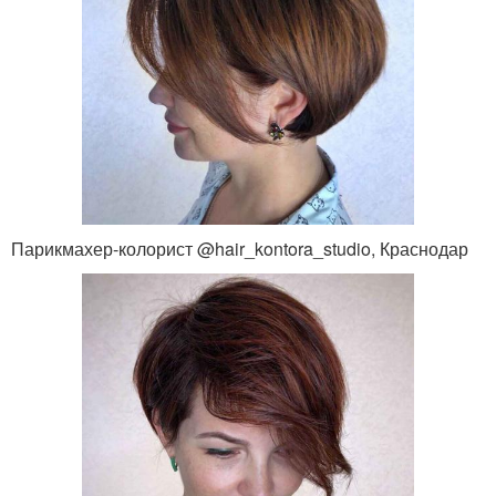
Парикмахер-колорист @hair_kontora_studio, Краснодар