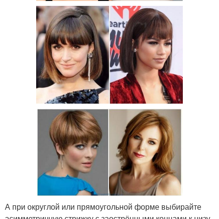
А при округлой или прямоугольной форме выбирайте
асимметричную стрижку с заострёнными концами к низу