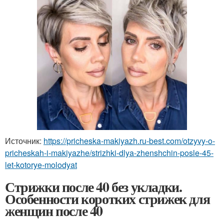
Источник:
https://pricheska-makiyazh.ru-best.com/otzyvy-o-
pricheskah-i-makiyazhe/strizhki-dlya-zhenshchin-posle-45-
let-kotorye-molodyat
Стрижки после 40 без укладки.
Особенности коротких стрижек для
женщин после 40