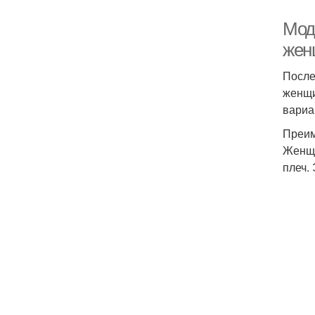
Мод
жен
После
женщи
вариа
Преим
Женщи
плеч.