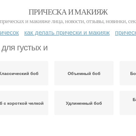
ПРИЧЕСКА И МАКИЯЖ
прическах и макияже лица, новости, отзывы, новинки, сек
ичесок
как делать прически и макияж
причес
 для густых и
Классический боб
Объемный боб
Бо
Б
б с короткой челкой
Удлиненный боб
Боб на короткие
Боб с прямыми