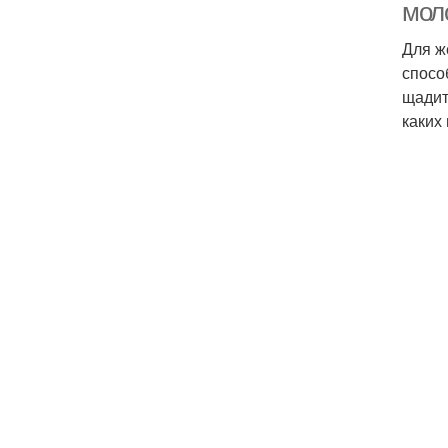
мол
Для ж
спосо
щадит
каких