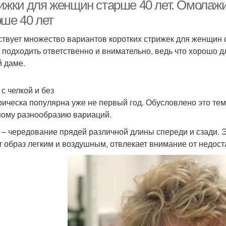
волосы
ижки для женщин старше 40 лет. Омола
рше 40 лет
твует множество вариантов коротких стрижек для женщин с
 подходить ответственно и внимательно, ведь что хорошо д
й даме.
с челкой и без
рическа популярна уже не первый год. Обусловлено это тем,
ому разнообразию вариаций.
 – чередование прядей различной длины спереди и сзади. 
т образ легким и воздушным, отвлекает внимание от недост