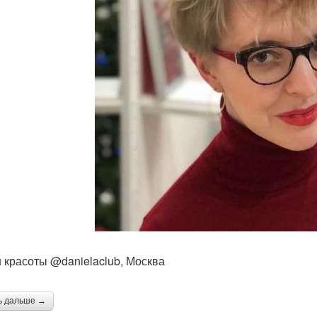
 красоты @danielaclub, Москва
ь дальше →