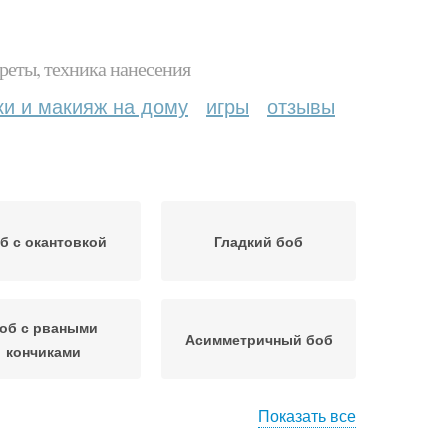
реты, техника нанесения
ки и макияж на дому
игры
отзывы
б с окантовкой
Гладкий боб
об с рваными
Асимметричный боб
кончиками
Показать все