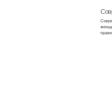
Сов
Совре
женщи
прави