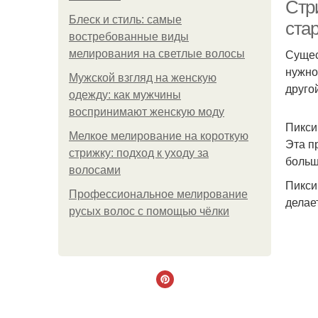
Стр
Блеск и стиль: самые
ста
востребованные виды
Сущес
мелирования на светлые волосы
нужно
Мужской взгляд на женскую
друго
одежду: как мужчины
воспринимают женскую моду
Пикси 
Мелкое мелирование на короткую
Эта п
стрижку: подход к уходу за
больш
волосами
Пикси
Профессиональное мелирование
делае
русых волос с помощью чёлки