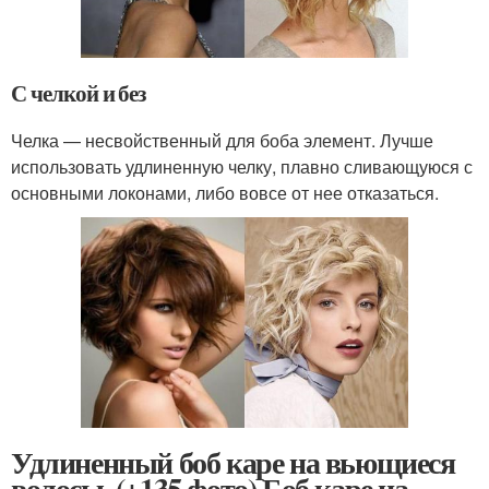
С челкой и без
Челка — несвойственный для боба элемент. Лучше
использовать удлиненную челку, плавно сливающуюся с
основными локонами, либо вовсе от нее отказаться.
Удлиненный боб каре на вьющиеся
волосы. (+135 фото) Боб каре на