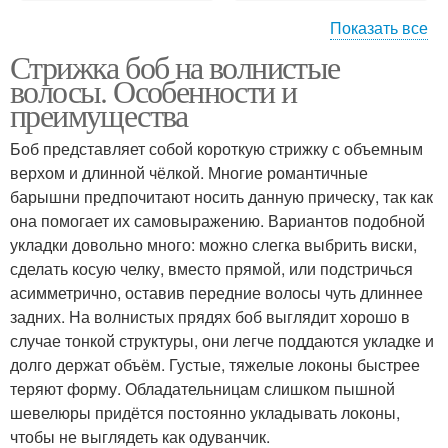
Показать все
Стрижка боб на волнистые
Каре на вьющиеся
Удлиненный боб
волосы. Особенности и
волосы
преимущества
Боб представляет собой короткую стрижку с объемным
Каре на кудрявые
верхом и длинной чёлкой. Многие романтичные
Ассиметричный боб
волосы
барышни предпочитают носить данную прическу, так как
она помогает их самовыражению. Вариантов подобной
укладки довольно много: можно слегка выбрить виски,
сделать косую челку, вместо прямой, или подстричься
Боб на кудрявые
Асимметричный боб
асимметрично, оставив передние волосы чуть длиннее
волосы
задних. На волнистых прядях боб выглядит хорошо в
случае тонкой структуры, они легче поддаются укладке и
долго держат объём. Густые, тяжелые локоны быстрее
теряют форму. Обладательницам слишком пышной
шевелюры придётся постоянно укладывать локоны,
чтобы не выглядеть как одуванчик.