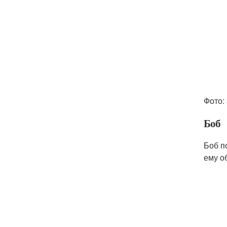
Фото: 
Боб
Боб п
ему о