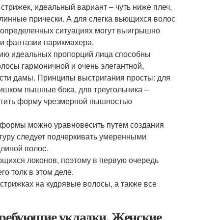
стрижек, идеальный вариант – чуть ниже плеч.
линные прически. А для слегка вьющихся волос
в определенных ситуациях могут выигрышно
 и фантазии парикмахера.
ию идеальных пропорций лица способны
олосы гармоничной и очень элегантной,
сти дамы. Принципы выстригания просты: для
лишком пышные бока, для треугольника –
ортить форму чрезмерной пышностью
 формы можно уравновесить путем создания
игуру следует подчеркивать умеренными
линой волос.
ющихся локонов, поэтому в первую очередь
о толк в этом деле.
стрижках на кудрявые волосы, а также все
требующие укладки. Женские