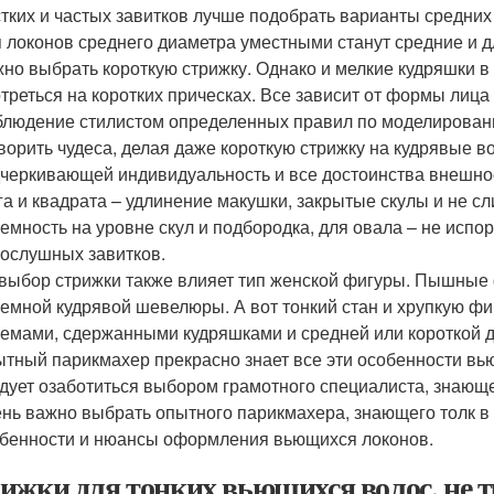
тких и частых завитков лучше подобрать варианты средних 
 локонов среднего диаметра уместными станут средние и д
но выбрать короткую стрижку. Однако и мелкие кудряшки 
треться на коротких прическах. Все зависит от формы лица
людение стилистом определенных правил по моделирован
ворить чудеса, делая даже короткую стрижку на кудрявые в
черкивающей индивидуальность и все достоинства внешно
га и квадрата – удлинение макушки, закрытые скулы и не с
емность на уровне скул и подбородка, для овала – не исп
ослушных завитков.
выбор стрижки также влияет тип женской фигуры. Пышные
емной кудрявой шевелюры. А вот тонкий стан и хрупкую ф
емами, сдержанными кудряшками и средней или короткой д
тный парикмахер прекрасно знает все эти особенности вь
дует озаботиться выбором грамотного специалиста, знающег
нь важно выбрать опытного парикмахера, знающего толк в 
бенности и нюансы оформления вьющихся локонов.
ижки для тонких вьющихся волос, не 