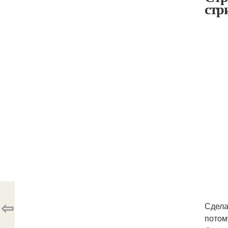
стр
⇦
Сдела
потом