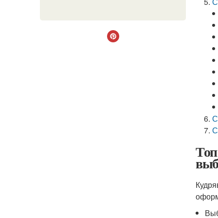
С
С
С
Топ
выб
Кудря
оформ
Выб