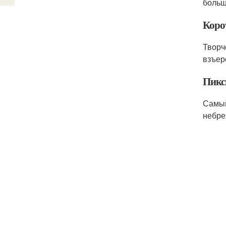
больш
Коро
Творч
взъер
Пикс
Самый
небре