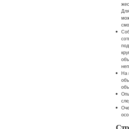
жес
Для
мож
смо
Соб
сот
под
кру
объ
неп
На 
объ
объ
Опы
сле
Оче
осо
Стр