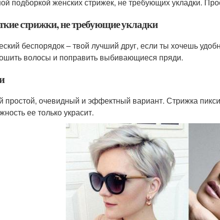
ой подборкой женских стрижек, не требующих укладки. Прос
ткие стрижки, не требующие укладки
еский беспорядок – твой лучший друг, если ты хочешь удоб
ошить волосы и поправить выбивающиеся пряди.
и
 простой, очевидный и эффектный вариант. Стрижка пикси с
жность ее только украсит.