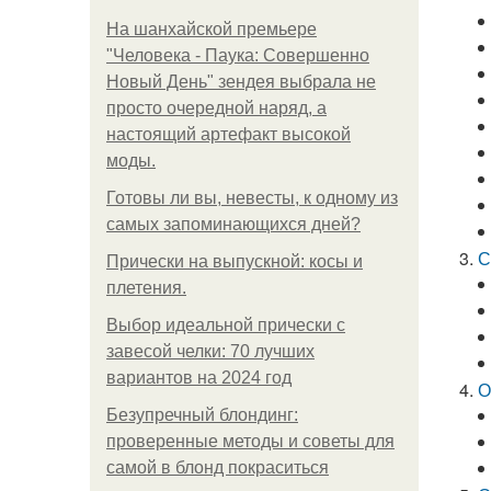
На шанхайской премьере
"Человека - Паука: Совершенно
Новый День" зендея выбрала не
просто очередной наряд, а
настоящий артефакт высокой
моды.
Готовы ли вы, невесты, к одному из
самых запоминающихся дней?
С
Прически на выпускной: косы и
плетения.
Выбор идеальной прически с
завесой челки: 70 лучших
вариантов на 2024 год
О
Безупречный блондинг:
проверенные методы и советы для
самой в блонд покраситься