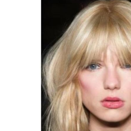
Кудрявая челка
Средний челка