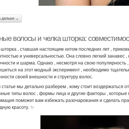
ь дальше →
Волосы без челки
Каре на волосы
При
ные волосы и челка шторка: совместимо
трижка на средние
Воло
-шторка , ставшая настоящим хитом последних лет , прико
Тонкие волосы
волосы
нтностью и универсальностью. Она словно легкий занавес ,
очности и шарма. Однако , несмотря на свою популярность ,
ешиться на этот модный эксперимент , необходимо тщательн
Челка на средние
Каре на средние
нности своей внешности и структуру волос.
Стр
волосы
волосы
й статье мы детально разберем , кому стоит воздержаться о
чные типы волос , формы лица и другие факторы , которые 
мация поможет вам избежать разочарования и сделать пра
Челка на короткие
Мелирования на
дную красоту. ✨
волосы
коротких волосах