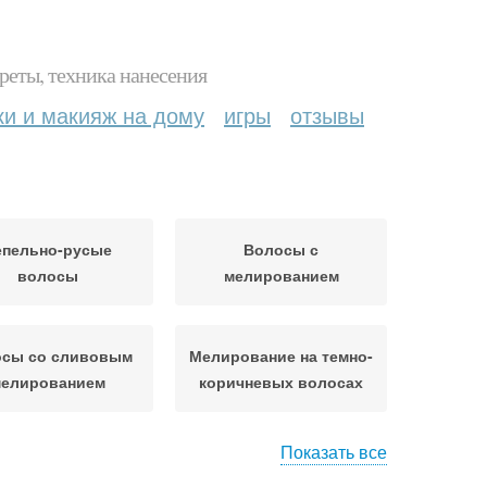
реты, техника нанесения
ки и макияж на дому
игры
отзывы
епельно-русые
Волосы с
волосы
мелированием
сы со сливовым
Мелирование на темно-
елированием
коричневых волосах
Показать все
елирование на
Волосы с челкой