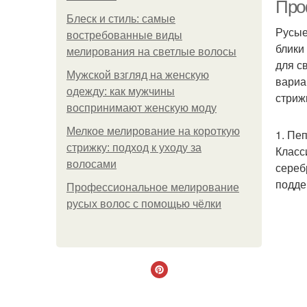
Про
Блеск и стиль: самые
Русые
востребованные виды
блики
мелирования на светлые волосы
для с
Мужской взгляд на женскую
вариа
одежду: как мужчины
стриж
воспринимают женскую моду
Мелкое мелирование на короткую
1. Пе
стрижку: подход к уходу за
Класс
волосами
сереб
подде
Профессиональное мелирование
русых волос с помощью чёлки
Ме