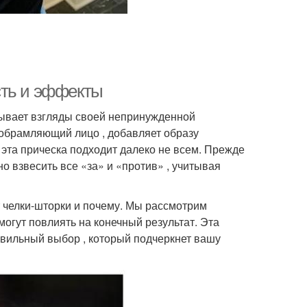
ческа на волосы
Стрижки на волосы
сть и эффекты
сы для круглого
Стрижка для средних
вывает взгляды своей непринужденной
лица
волос
 обрамляющий лицо , добавляет образу
 эта прическа подходит далеко не всем. Прежде
о взвесить все «за» и «против» , учитывая
Мелирование на черные
ижки для волос
волосы
т челки-шторки и почему. Мы рассмотрим
могут повлиять на конечный результат. Эта
вильный выбор , который подчеркнет вашу
Челка на бок
Рваная челка