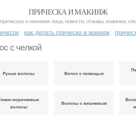
ПРИЧЕСКА И МАКИЯЖ
прическах и макияже лица, новости, отзывы, новинки, сек
ичесок
как делать прически и макияж
причес
ос с челкой
П
Русые волосы
Волос с помощью
Темно-коричневые
Воло
Волосы с вишневым
волосы
м
Мелирование для
Волосы с клубничным
М
темно-коричневых