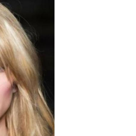
Каре с челкой
Длинная челка