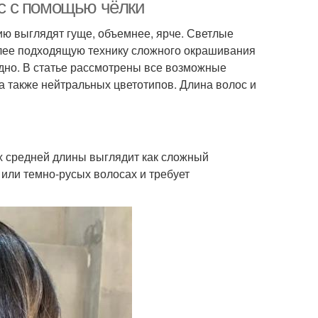
ичневых волосах
с с помощью чёлки
ю выглядят гуще, объемнее, ярче. Светлые
олее подходящую технику сложного окрашивания
орка на темные
Волос на темные
рудно. В статье рассмотрены все возможные
волосы
волосы
а также нейтральных цветотипов. Длина волос и
рка для темных
Шторки для темных
волос
волос
х средней длины выглядит как сложный
или темно-русых волосах и требует
рование на русые
Челка в домашних
волосы
условиях
Стрижки на средние
ющиеся волосы
волосы