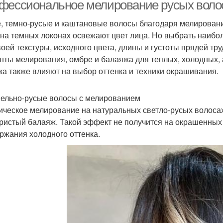
блондом
кор
фессиональное мелирование русых воло
волос
, темно-русые и каштановые волосы благодаря мелировани
 на темных локонах освежают цвет лица. Но выбрать наиб
Шт
Работа с челкой
Темные волосы
воей текстуры, исходного цвета, длины и густоты прядей т
нты мелирования, омбре и балаяжа для теплых, холодных, 
ка также влияют на выбор оттенка и техники окрашивания.
Шторки на темные
Што
Волос при укладке
пельно-русые волосы с мелированием
волосы
ическое мелирование на натуральных светло-русых волоса
ристый балаяж. Такой эффект не получится на окрашенных 
ржания холодного оттенка.
Мелирование на
Мели
Кудрявые волосы
средние волосы
Окрашивание на темные
лирование с челкой
Вь
волосы