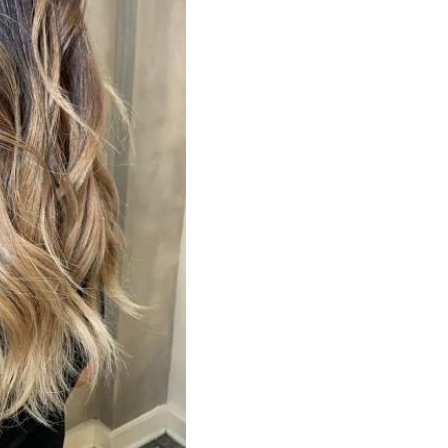
ижки для тонких
Стрижки на тонкие
волос
волосы
 для тонких волос
Стрижки с челкой
жки на вьющиеся
Редкие волосы
волосы
Года на короткие
роткие волосы
волосы
осы в домашних
Фото с челкой
условиях