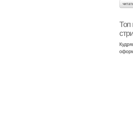
читат
Топ
стр
Кудря
оформ