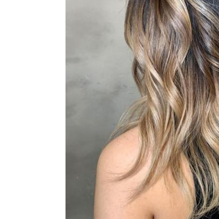
Стрижки для вьющихся
Стр
Волнистые волосы
волос
Жидкие волосы
Актуальные челки
Челка
Стри
Боб с челкой
Каре с модной челкой
ирование на темные
Мелирование на
Ко
волосы
короткие волосы
Мелирования для
Вол
Челка на тёмные и
темных волос