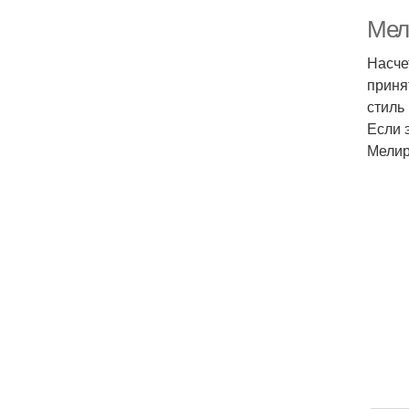
Мел
Насче
приня
стиль
Если 
Мелир