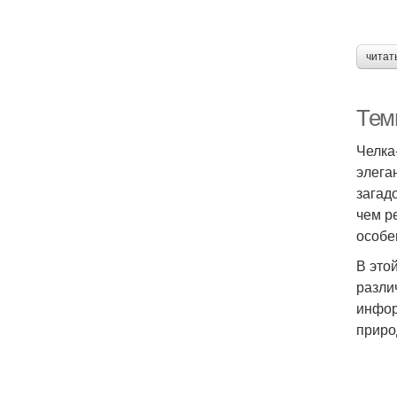
читат
Тем
С
Челка
элега
загад
чем р
особе
В это
разли
инфор
приро