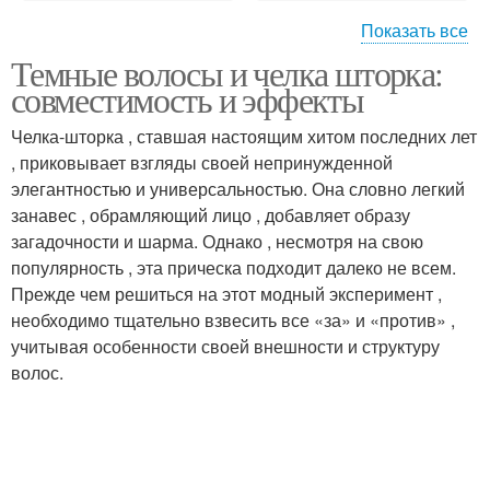
Показать все
Темные волосы и челка шторка:
Шторки на темные
Шторка для темных
совместимость и эффекты
волосы
волос
Челка-шторка , ставшая настоящим хитом последних лет
, приковывает взгляды своей непринужденной
элегантностью и универсальностью. Она словно легкий
Волос с челкой
занавес , обрамляющий лицо , добавляет образу
загадочности и шарма. Однако , несмотря на свою
популярность , эта прическа подходит далеко не всем.
Прежде чем решиться на этот модный эксперимент ,
необходимо тщательно взвесить все «за» и «против» ,
учитывая особенности своей внешности и структуру
волос.