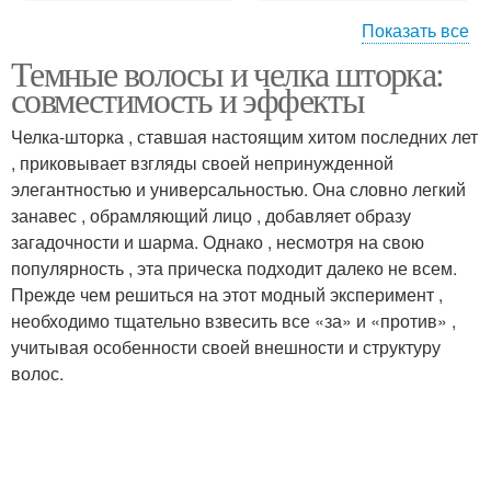
Показать все
Темные волосы и челка шторка:
Шторка для темных
Шторки для темных
совместимость и эффекты
волос
волос
Челка-шторка , ставшая настоящим хитом последних лет
, приковывает взгляды своей непринужденной
элегантностью и универсальностью. Она словно легкий
Волос с челкой
занавес , обрамляющий лицо , добавляет образу
загадочности и шарма. Однако , несмотря на свою
популярность , эта прическа подходит далеко не всем.
Прежде чем решиться на этот модный эксперимент ,
необходимо тщательно взвесить все «за» и «против» ,
учитывая особенности своей внешности и структуру
волос.