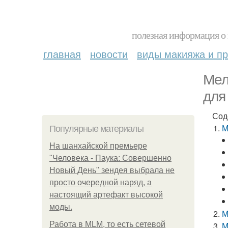
полезная информация о 
главная
новости
виды макияжа и пр
Мел
для
Сод
М
Популярные материалы
На шанхайской премьере
"Человека - Паука: Совершенно
Новый День" зендея выбрала не
просто очередной наряд, а
настоящий артефакт высокой
моды.
М
Работа в MLM, то есть сетевой
М