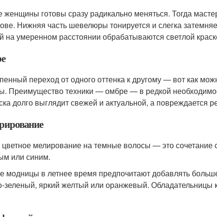
е женщины готовы сразу радикально меняться. Тогда масте
лове. Нижняя часть шевелюры тонируется и слегка затемняет
й на умеренном расстоянии обрабатываются светлой краск
е
пенный переход от одного оттенка к другому — вот как мо
ы. Преимущество техники — омбре — в редкой необходимос
ска долго выглядит свежей и актуальной, а повреждается р
рирование
 цветное мелирование на темные волосы — это сочетание 
ым или синим.
е модницы в летнее время предпочитают добавлять больше 
о-зеленый, яркий желтый или оранжевый. Обладательницы 