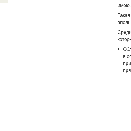
имеющ
Такая
вполн
Среди
котор
Обл
в о
при
пря