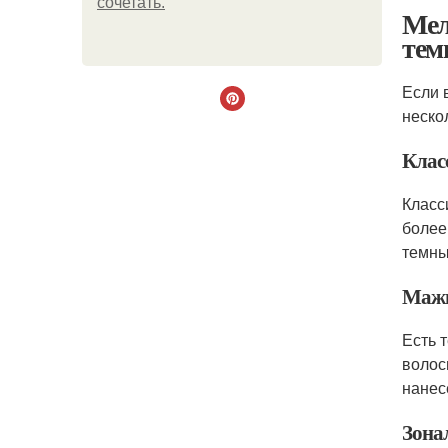
сочетать.
Мел
тем
Если 
неско
Клас
Класс
более
темны
Мажи
Есть 
волос
нанес
Зона