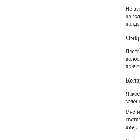
Не вс
на го
пряде
Омбр
Посте
волос
приче
Коло
Яркое
зелен
Многи
светл
цвет.