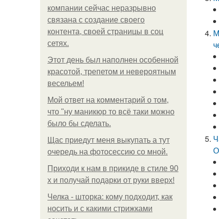
компании сейчас неразрывно
связана с создание своего
контента, своей страницы в соц
М
сетях.
ч
Этот день был наполнен особенной
красотой, трепетом и невероятным
весельем!
Мой ответ на комментарий о том,
что "ну маникюр то всё таки можно
было бы сделать.
Ч
Щас приедут меня выкупать а тут
О
очередь на фотосессию со мной.
Приходи к нам в прикиде в стиле 90
х и получай подарки от руки вверх!
Челка - шторка: кому подходит, как
носить и с какими стрижками