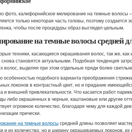
форнийское
по фото, калифорнийское мелирование на темные волосы —
ляется только некоторая часть головы, поэтому создается 
ттенка, чтобы после процедуры образ выглядел цельным.
ирование на темные волосы средней д
орые техники, касающиеся окрашивания волос, так же, как и
 снова становятся актуальными. Подобная тенденция затр
х волос, выделяя при этом отдельные пряди более светлым
о особенностью подобного варианта преображения стрижки
ьных локонов в контрастный цвет, но и придание имеющейся
а и внешней привлекательности. Что касается работ пари
ды либо окрашенных в черные, каштановые или другие отте
твует огромное количество, благодаря чему для каждой де
низации прически.
ование на темные волосы
средней длины позволяет масте
ки и их количество, но и ширину окрашиваемых локонов, и