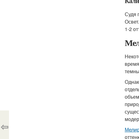
Кали
Судя 
Освет
1-2 о
Мел
Некот
время
темны
Однак
отдел
объем
приро
сущес
модер
⇦
Мелир
оттен