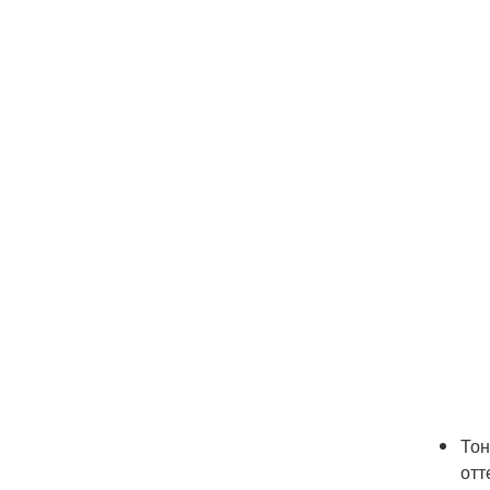
Тон
отт