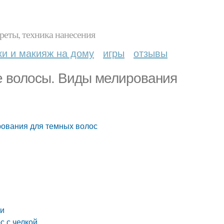
реты, техника нанесения
ки и макияж на дому
игры
отзывы
е волосы. Виды мелирования
рования для темных волос
ти
с с челкой