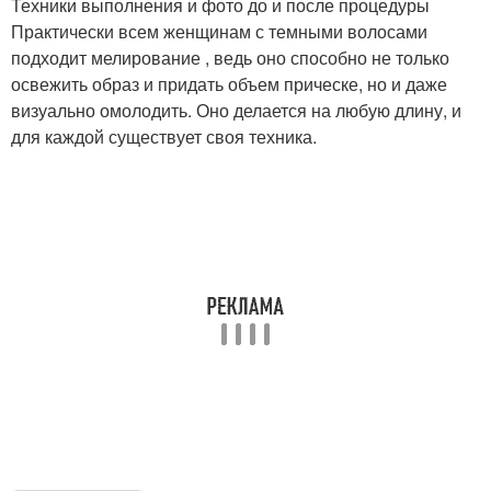
Техники выполнения и фото до и после процедуры
Практически всем женщинам с темными волосами
подходит мелирование , ведь оно способно не только
Мелирование на
Холодное мелирование
освежить образ и придать объем прическе, но и даже
каштановые волосы
визуально омолодить. Оно делается на любую длину, и
для каждой существует своя техника.
Мелирование на темно-
Мелирование на каре
русые волосы
Мелирование с
Мелирование на седые
тонированием
волосы
Мелирование на русые
На темные волосы
волосы