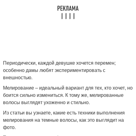
Зональное
Классическое
мелирование
мелирование
Года на короткие
Мелирования для
Периодически, каждой девушке хочется перемен;
волосы
темных волос
особенно дамы любят экспериментировать с
внешностью.
Мелирование – идеальный вариант для тех, кто хочет, но
Волосы в домашних
Волосы с челкой
боится сильно измениться. К тому же, мелированные
условиях
волосы выглядят ухоженно и стильно.
Из статьи вы узнаете, какие есть техники выполнения
мелирования на темные волосы, как это выглядит на
Частичное
Пепельное
фото.
мелирование
мелирование