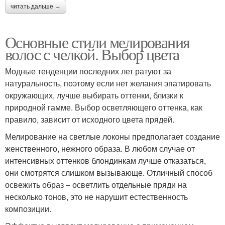
читать дальше →
Мелирования на
Мелирование на
коротких волосах
короткую стрижку
Основные стили мелирования
волос с челкой. Выбор цвета
Модные тенденции последних лет ратуют за
Мелирования на
натуральность, поэтому если нет желания эпатировать
Русые волосы
короткие волосы
окружающих, лучше выбирать оттенки, близки к
природной гамме. Выбор осветляющего оттенка, как
правило, зависит от исходного цвета прядей.
Мелирование на светлые локоны предполагает создание
Красивое мелирование
Цветное мелирование
женственного, нежного образа. В любом случае от
интенсивных оттенков блондинкам лучше отказаться,
они смотрятся слишком вызывающе. Отличный способ
освежить образ – осветлить отдельные пряди на
Мелирование на
Частое мелирование
несколько тонов, это не нарушит естественность
стрижку
композиции.