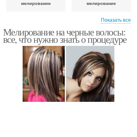
мелировании
мелирование
Показать все
Мелирование на черные волосы:
Мелирования на
Омбр на темные
все, что нужно знать о процедуре
темные волосы
волосы
Мелирования для
Волос с челкой
черных волос
Мелирование на
Модное мелирование
средние волосы
Мелирование на
Короткие волосы
короткие волосы