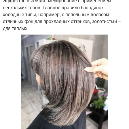
Эффектно выглядит мелирование с применением
нескольких тонов. Главное правило блондинок –
Венецианское
Мелирование на боб
холодные типы, например, с пепельным волосом –
мелирование
отличных фон для прохладных оттенков, золотистый –
для теплых.
Калифорнийское
Мелирования на
мелирование
волосы
Мелкое мелирование