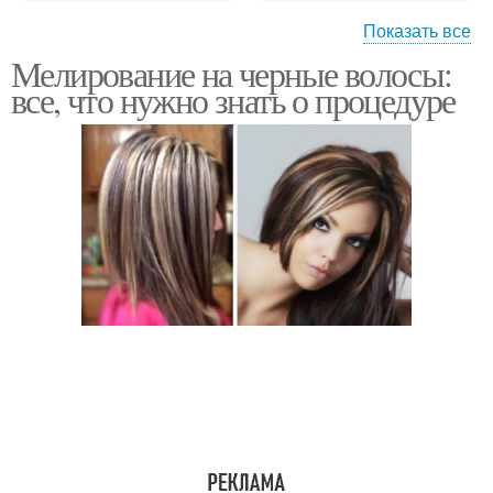
Показать все
Мелирование на черные волосы:
Мелирование на
Мелирования для
все, что нужно знать о процедуре
темные волосы
черных волос
Волосы в домашних
Темные волосы
условиях
Волосы с челкой
Средние волосы
Челка на темных
Длинные волосы
волосах