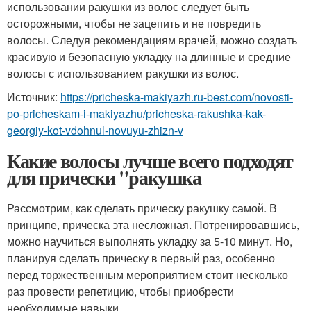
использовании ракушки из волос следует быть
осторожными, чтобы не зацепить и не повредить
волосы. Следуя рекомендациям врачей, можно создать
красивую и безопасную укладку на длинные и средние
волосы с использованием ракушки из волос.
Источник:
https://pricheska-makiyazh.ru-best.com/novosti-
po-pricheskam-i-makiyazhu/pricheska-rakushka-kak-
georgiy-kot-vdohnul-novuyu-zhizn-v
Какие волосы лучше всего подходят
для прически "ракушка
Рассмотрим, как сделать прическу ракушку самой. В
принципе, прическа эта несложная. Потренировавшись,
можно научиться выполнять укладку за 5-10 минут. Но,
планируя сделать прическу в первый раз, особенно
перед торжественным мероприятием стоит несколько
раз провести репетицию, чтобы приобрести
необходимые навыки.