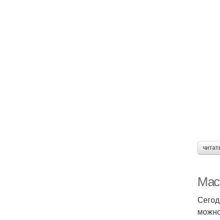
читат
Маст
Сегод
можно