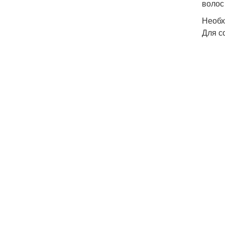
волос
Необх
Для с