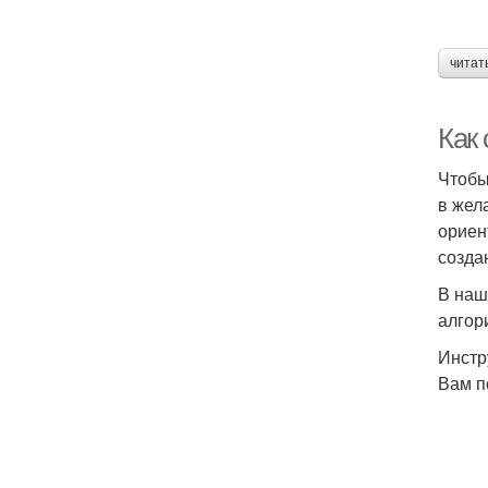
читат
Как 
Чтобы
в жел
ориен
созда
В наш
алгор
Инстр
Вам п