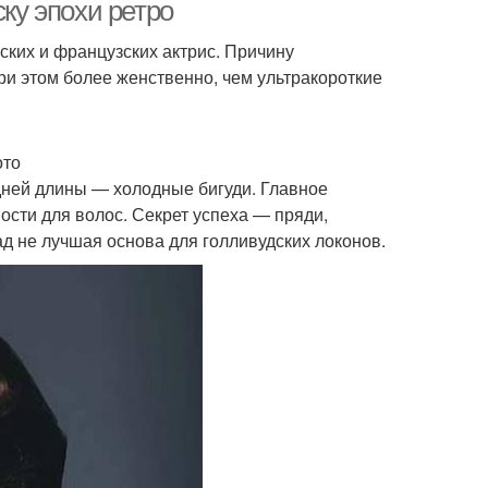
волосы
ску эпохи ретро
ских и французских актрис. Причину
при этом более женственно, чем ультракороткие
Пошагово на длинные
агово на волосы
волосы
ото
дней длины — холодные бигуди. Главное
черняя укладка
Укладка с ракушкой
ости для волос. Секрет успеха — пряди,
д не лучшая основа для голливудских локонов.
 для французской
Редкие волосы
ракушки
нки для укладки