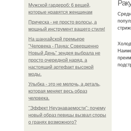
Раку
Мужской гардероб: 6 вещей,
которые нравятся женщинам
Средн
попул
Прическа - не просто волосы, а
В
стриж
мощный инструмент вашего стиля!
На шанхайской премьере
Холод
"Человека - Паука: Совершенно
Наиме
Новый День" зендея выбрала не
преим
просто очередной наряд, а
подст
настоящий артефакт высокой
моды.
Улыбка - это не мелочь, а деталь,
которая меняет весь образ
человека.
"Эффект Неузнаваемости": почему
новый образ певицы вызвал споры
о гранях возможного?