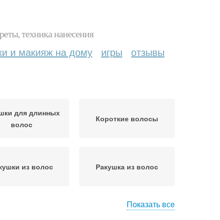
реты, техника нанесения
ки и макияж на дому
игры
отзывы
шки для длинных
Короткие волосы
волос
кушки из волос
Ракушка из волос
Показать все
ушка на длинные
Ракушка для волос