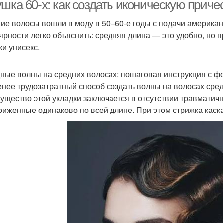
шка 60-х: как создать иконическую приче
ие волосы вошли в моду в 50–60-е годы с подачи американ
ярности легко объяснить: средняя длина — это удобно, но 
Ракушка на короткие
олос в тугой пучок
Пош
ки унисекс.
волосы
ные волны на средних волосах: пошаговая инструкция с ф
нее трудозатратный способ создать волны на волосах сре
Инструменты для
Волос к укладке
Ве
ущество этой укладки заключается в отсутствии травматичн
укладки
риженные одинаково по всей длине. При этом стрижка каска
Волос
Кудрявые волосы
Вид при укладке
Ракушка на волосы
Волос для создания
Пе