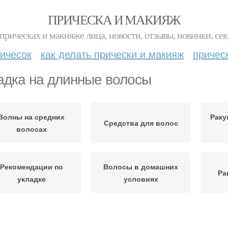
ПРИЧЕСКА И МАКИЯЖ
прическах и макияже лица, новости, отзывы, новинки, сек
ичесок
как делать прически и макияж
причес
адка на длинные волосы
Волны на средних
Раку
Средства для волос
волосах
Рекомендации по
Волосы в домашних
Ра
укладке
условиях
Рак
лосы для создания
Длинные волосы