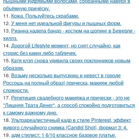
пышными кудрявыми волосами, собранными наверх в
объёмную причёску.
11.
Кожа. Пользуйтесь скрабами.
12.
У меня нет идеальной фигуры и пышных форм.
13.
Рианна надела бандо - костюм на шопинг в Беверли -
хиллз.
14.
Дорогой Lifestyle момент, но снят случайно, как
сторис без каких либо табличек.
15.
Катя клэп снова удивила своих поклонников новым
образом.
16.
Возьму несколько выпускниц и невест в городе
Россошь на полный образ) прическа, макияж любой
сложности.
17.
Репетиция свадебного макияжа и прически - это не
"Лишняя Трата Денег", а способ спокойно подготовиться
к самому важному дню.
18.
Ультрареалистичный кадр в стиле Pinterest, эффект
живого случайного снимка (Candid Shot), формат 3: 4.
19.
адм стилист: 1 6/10 классное базовое платье.