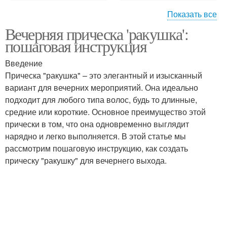
Показать все
Вечерняя прическа 'ракушка':
Укладка на длинные
Ракушка для средней
пошаговая инструкция
волосы
длины
Введение
Прическа "ракушка" – это элегантный и изысканный
Ракушка на короткие
вариант для вечерних мероприятий. Она идеально
Прическая ракушка
волосы
подходит для любого типа волос, будь то длинные,
средние или короткие. Основное преимущество этой
прически в том, что она одновременно выглядит
нарядно и легко выполняется. В этой статье мы
Волнистая ракушка
Укладка с ракушкой
рассмотрим пошаговую инструкцию, как создать
прическу "ракушку" для вечернего выхода.