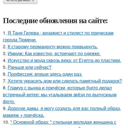
читать дальше →
Последние обновления на сайте:
1.
Я Таня Гилева - визажист и стилист по прическам
города Тюмени.
2.
К старому перманенту можно привыкнуть.
3.
Имидж: Как известно, встречают по одежке.
4.
Искусство и мода сквозь века: от Египта до пластики.
5.
Раньше или сейчас?
6.
Профессия: впиши здесь один раз.
7.
Хотите украсить дом или сделать памятный подарок?
8.
Гламур с рынка и причёски, которые будто делал
встречный ветер: мы угадываем звёзд по выпускным
фото.
9.
Дорогие дамы, я могу создать для вас полный образ,
макияж + причёска.
10.
* Основной образ: * стильная молодая женщина с