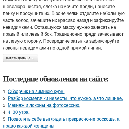
шевелюра чистая, слегка намочите пряди, нанесите
пенку и просушите их. В зоне челки отделите небольшую
часть волос, зачешите их красиво назад и зафиксируйте
невидимками. Оставшуюся массу нужно зачесать на
правый или левый бок. Традиционно пряди зачесывают
на левую сторону. Посередине затылка зафиксируйте
локоны невидимками по одной прямой линии.
читать дальше →
Последние обновления на сайте:
1.
Обзорчик на зимнюю курн.
2.
Разбор косметички невесты: что нужно, а что лишнее.
3.
Макияж и локоны на фотосессию.
4.
4: 30 утра.
5.
Позволять себе выглядеть прекрасно-не роскошь, а
право каждой женщины.