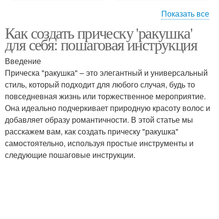
Показать все
Как создать прическу 'ракушка'
Ракушки для длинных
Укладка на длинные
для себя: пошаговая инструкция
волос
волосы
Введение
Прическа "ракушка" – это элегантный и универсальный
Ракушка для средней
Инструменты для
стиль, который подходит для любого случая, будь то
длины
укладки
повседневная жизнь или торжественное мероприятие.
Она идеально подчеркивает природную красоту волос и
добавляет образу романтичности. В этой статье мы
расскажем вам, как создать прическу "ракушка"
Волос к укладке
Ракушка для тонких или
самостоятельно, используя простые инструменты и
следующие пошаговые инструкции.
Вид при укладке
Ракушка на вечер