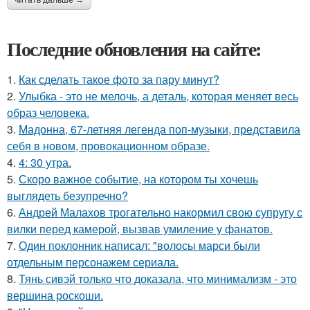
читать дальше →
Последние обновления на сайте:
1.
Как сделать такое фото за пару минут?
2.
Улыбка - это не мелочь, а деталь, которая меняет весь
образ человека.
3.
Мадонна, 67-летняя легенда поп-музыки, представила
себя в новом, провокационном образе.
4.
4: 30 утра.
5.
Скоро важное событие, на котором ты хочешь
выглядеть безупречно?
6.
Андрей Малахов трогательно накормил свою супругу с
вилки перед камерой, вызвав умиление у фанатов.
7.
Один поклонник написал: "волосы марси были
отдельным персонажем сериала.
8.
Тянь сивэй только что доказала, что минимализм - это
вершина роскоши.