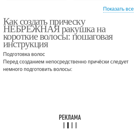
Показать все
Как создать прическу
Волнистая ракушка
Укладка с ракушкой
НЕБРЕЖНАЯ ракушка на
короткие волосы: пошаговая
инструкция
Подготовка волос
Перед созданием непосредственно причёски следует
немного подготовить волосы: