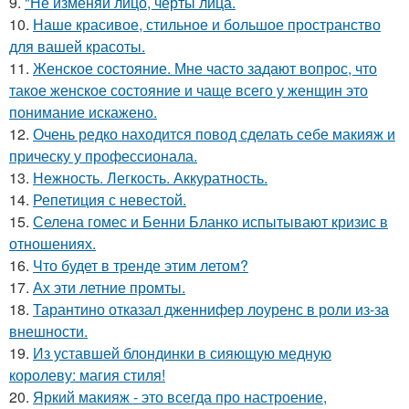
9.
"Не изменяй лицо, черты лица.
10.
Наше красивое, стильное и большое пространство
для вашей красоты.
11.
Женское состояние. Мне часто задают вопрос, что
такое женское состояние и чаще всего у женщин это
понимание искажено.
12.
Очень редко находится повод сделать себе макияж и
прическу у профессионала.
13.
Нежность. Легкость. Аккуратность.
14.
Репетиция с невестой.
15.
Селена гомес и Бенни Бланко испытывают кризис в
отношениях.
16.
Что будет в тренде этим летом?
17.
Ах эти летние промты.
18.
Тарантино отказал дженнифер лоуренс в роли из-за
внешности.
19.
Из уставшей блондинки в сияющую медную
королеву: магия стиля!
20.
Яркий макияж - это всегда про настроение,