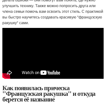
улучшить технику. Также можно попросить друга или
члена семьи помочь вам освоить этот стиль. С практикой
вы быстро научитесь создавать красивую "французскую
ракушку" сами.
Как появилась прическа
"Французская ракушка" и откуда
берется её название