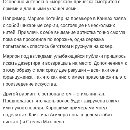
Особенно интересно «морская» прическа смотрится с
яркими и длинными украшениями.
Например, Марион Котийяр на премьере в Каннах взяла
с собой шикарные серьги, состоящие из нескольких
нитей. Привлечь к себе внимание артистка точно смогла:
пока она проходила по дорожке, одна сережка
попыталась спастись бегством и рухнула на ковер.
Марион под взглядами улыбающейся публики пришлось
искать дезертира и возвращать на место. Дополнением к
этому образу стали сразу две ракушки – все-таки она
француженка, так что как никто имеет право множить это
произведение искусства.
Другой вариант с ретроналетом – стиль пин-ап.
Предполагает, что часть волос будет закручена в жгут
или пучок спереди. Хорошими примерами могут
поделиться Кристина Агилера ( она в целом любит
винтаж ) и Стелла Максвелл.