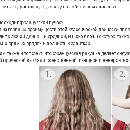
азить эту роскошную укладку на собственных волосах.
подходит французский пучок?
 из главных преимуществ этой классической прически явля
дит к любой длине – и средней, и ниже плеч. Текстура такж
ьно прямых прядях и волнистых завитках.
им также и тот факт, что французская ракушка делает силу
ой прической выглядит женственной, изящной и невероятно 