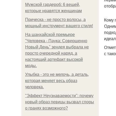
Мужской гардероб: 6 вещей,
отобр
которые нравятся женщинам
Кому 
Прическа - не просто волосы, а
Одним
мощный инструмент вашего стиля!
подхо
На шанхайской премьере
идеал
"Человека - Паука: Совершенно
Отмет
Новый День" зендея выбрала не
с так
просто очередной наряд, а
настоящий артефакт высокой
моды.
Улыбка - это не мелочь, а деталь,
которая меняет весь образ
человека.
"Эффект Неузнаваемости": почему
новый образ певицы вызвал споры
о гранях возможного?