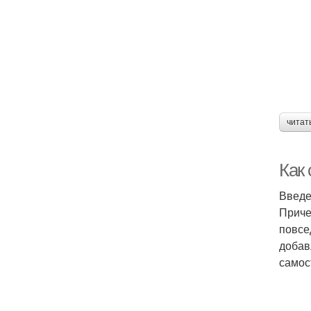
читат
Как 
Введ
Приче
повсе
добав
самос