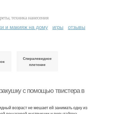
реты, техника нанесения
ки и макияж на дому
игры
отзывы
Спиралевидное
чок
плетение
 ракушку с помощью твистера в
идный возраст не мешает ей занимать одну из
ной пошаговой инструкции и попытайтесь