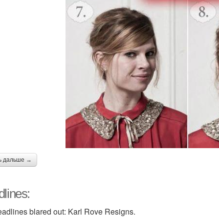
ь дальше →
lines:
adlines blared out: Karl Rove Resigns.