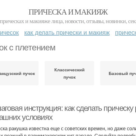
ПРИЧЕСКА И МАКИЯЖ
прическах и макияже лица, новости, отзывы, новинки, сек
ичесок
как делать прически и макияж
причес
ок с плетением
Классический
анцузский пучок
Базовый пу
пучок
аговая инструкция: как сделать прическу
ашних условиях
ска ракушка известна еще с советских времен, но даже сол
х позиций в парикмахерском хит-параде. Следуйте подроб