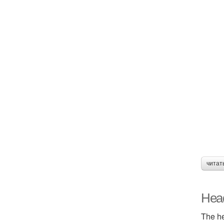
читат
Head
The he