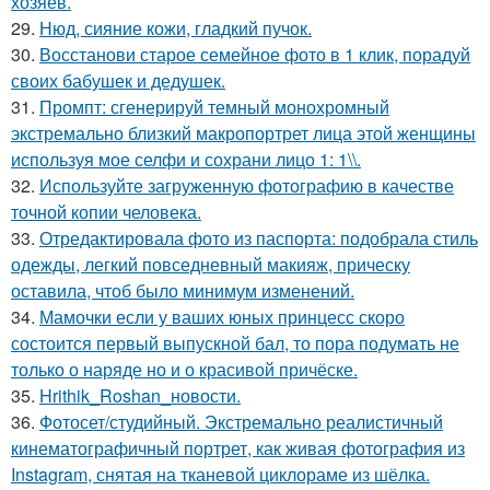
хозяев.
29.
Нюд, сияние кожи, гладкий пучок.
30.
Восстанови старое семейное фото в 1 клик, порадуй
своих бабушек и дедушек.
31.
Промпт: сгенерируй темный монохромный
экстремально близкий макропортрет лица этой женщины
используя мое селфи и сохрани лицо 1: 1\\.
32.
Используйте загруженную фотографию в качестве
точной копии человека.
33.
Отредактировала фото из паспорта: подобрала стиль
одежды, легкий повседневный макияж, прическу
оставила, чтоб было минимум изменений.
34.
Мамочки если у ваших юных принцесс скоро
состоится первый выпускной бал, то пора подумать не
только о наряде но и о красивой причёске.
35.
Hrithik_Roshan_новости.
36.
Фотосет/студийный. Экстремально реалистичный
кинематографичный портрет, как живая фотография из
Instagram, снятая на тканевой циклораме из шёлка.