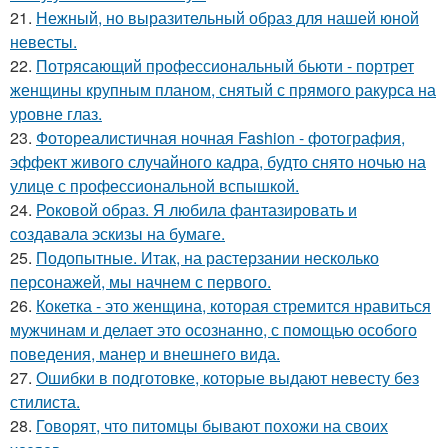
21.
Нежный, но выразительный образ для нашей юной
невесты.
22.
Потрясающий профессиональный бьюти - портрет
женщины крупным планом, снятый с прямого ракурса на
уровне глаз.
23.
Фотореалистичная ночная Fashion - фотография,
эффект живого случайного кадра, будто снято ночью на
улице с профессиональной вспышкой.
24.
Роковой образ. Я любила фантазировать и
создавала эскизы на бумаге.
25.
Подопытные. Итак, на растерзании несколько
персонажей, мы начнем с первого.
26.
Кокетка - это женщина, которая стремится нравиться
мужчинам и делает это осознанно, с помощью особого
поведения, манер и внешнего вида.
27.
Ошибки в подготовке, которые выдают невесту без
стилиста.
28.
Говорят, что питомцы бывают похожи на своих