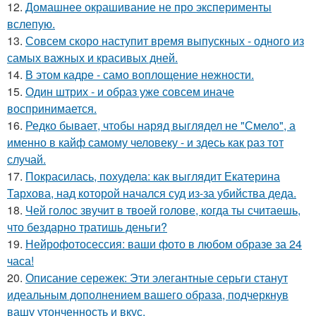
12.
Домашнее окрашивание не про эксперименты
вслепую.
13.
Совсем скоро наступит время выпускных - одного из
самых важных и красивых дней.
14.
В этом кадре - само воплощение нежности.
15.
Один штрих - и образ уже совсем иначе
воспринимается.
16.
Редко бывает, чтобы наряд выглядел не "Смело", а
именно в кайф самому человеку - и здесь как раз тот
случай.
17.
Покрасилась, похудела: как выглядит Екатерина
Тархова, над которой начался суд из-за убийства деда.
18.
Чей голос звучит в твоей голове, когда ты считаешь,
что бездарно тратишь деньги?
19.
Нейрофотосессия: ваши фото в любом образе за 24
часа!
20.
Описание сережек: Эти элегантные серьги станут
идеальным дополнением вашего образа, подчеркнув
вашу утонченность и вкус.