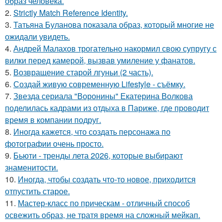
образ человека.
2.
Strictly Match Reference Identity.
3.
Татьяна Буланова показала образ, который многие не
ожидали увидеть.
4.
Андрей Малахов трогательно накормил свою супругу с
вилки перед камерой, вызвав умиление у фанатов.
5.
Возвращение старой лгуньи (2 часть).
6.
Создай живую современную Lifestyle - съёмку.
7.
Звезда сериала "Воронины" Екатерина Волкова
поделилась кадрами из отдыха в Париже, где проводит
время в компании подруг.
8.
Иногда кажется, что создать персонажа по
фотографии очень просто.
9.
Бьюти - тренды лета 2026, которые выбирают
знаменитости.
10.
Иногда, чтобы создать что-то новое, приходится
отпустить старое.
11.
Мастер-класс по прическам - отличный способ
освежить образ, не тратя время на сложный мейкап.