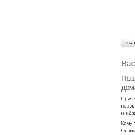
читат
Вас
Пош
дом
Приче
первы
отобр
Кому 
Одним