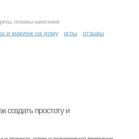
реты, техника нанесения
ки и макияж на дому
игры
отзывы
к создать простоту и
рных причесок, которые подчеркивают природную