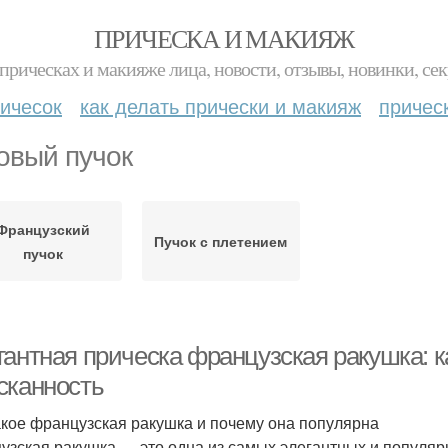
ПРИЧЕСКА И МАКИЯЖ
прическах и макияже лица, новости, отзывы, новинки, сек
ичесок
как делать прически и макияж
причес
овый пучок
Французский
Пучок с плетением
пучок
антная прическа французская ракушка: ка
сканность
акое французская ракушка и почему она популярна
узская ракушка — это одна из самых элегантных и популя