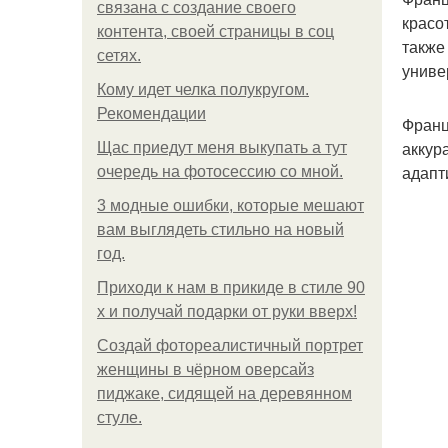
связана с создание своего
красо
контента, своей страницы в соц
также
сетях.
униве
Кому идет челка полукругом.
Рекомендации
Франц
аккур
Щас приедут меня выкупать а тут
адапт
очередь на фотосессию со мной.
3 модные ошибки, которые мешают
вам выглядеть стильно на новый
год.
Приходи к нам в прикиде в стиле 90
х и получай подарки от руки вверх!
Создай фотореалистичный портрет
женщины в чёрном оверсайз
пиджаке, сидящей на деревянном
стуле.