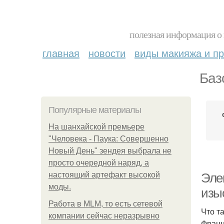
полезная информация о 
главная
новости
виды макияжа и пр
Баз
Популярные материалы
На шанхайской премьере
"Человека - Паука: Совершенно
Новый День" зендея выбрала не
просто очередной наряд, а
настоящий артефакт высокой
Элег
моды.
изы
Работа в MLM, то есть сетевой
Что т
компании сейчас неразрывно
Франц