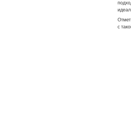
подхо
идеал
Отмет
с так