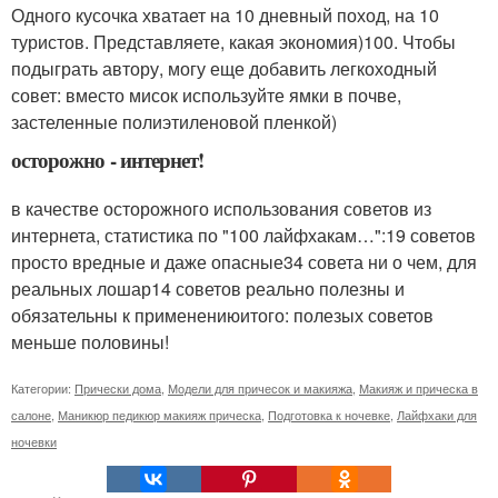
Одного кусочка хватает на 10 дневный поход, на 10
туристов. Представляете, какая экономия)100. Чтобы
подыграть автору, могу еще добавить легкоходный
совет: вместо мисок используйте ямки в почве,
застеленные полиэтиленовой пленкой)
осторожно - интернет!
в качестве осторожного использования советов из
интернета, статистика по "100 лайфхакам…":19 советов
просто вредные и даже опасные34 совета ни о чем, для
реальных лошар14 советов реально полезны и
обязательны к применениюитого: полезых советов
меньше половины!
Категории:
Прически дома
,
Модели для причесок и макияжа
,
Макияж и прическа в
салоне
,
Маникюр педикюр макияж прическа
,
Подготовка к ночевке
,
Лайфхаки для
ночевки