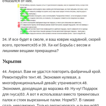
отказался от них.
34. И все будет в смоле, и ваш коврик надувной, скорей
всего, проткнется35 и 39. Хи-хи! Борьба с весом и
лишними вещами прекращена?
Укрытия
44. Анреал. Вам не удастся повторить фабричный крой.
Ремонтируйте тент.46. Экономия нулевая, а
многофункциональный девайс утрачивается.48.
Экономия, доходящая до маразма 49. Ну-ну! Подарок
для гнуса)53. А вот я использовал вместо трекинговых
палок и стоек вырезанные палки. Норм!57. В гамаке
спать невозможно. Только релаксировать и пьяным)60.