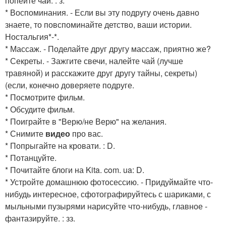
попейте чай. : з.
* Воспоминания. - Если вы эту подругу очень давно
знаете, то повспоминайте детство, ваши истории.
Ностальгия*-*.
* Массаж. - Поделайте друг другу массаж, приятно же?
* Секреты. - Зажгите свечи, налейте чай (лучше
травяной) и расскажите друг другу тайны, секреты)
(если, конечно доверяете подруге.
* Посмотрите фильм.
* Обсудите фильм.
* Поиграйте в "Верю/не Верю" на желания.
* Снимите
видео
про вас.
* Попрыгайте на кровати. : D.
* Потанцуйте.
* Почитайте блоги на Kita. com. ua: D.
* Устройте домашнюю фотосессию. - Придуймайте что-
нибудь интересное, сфотографируйтесь с шариками, с
мыльными пузырями нарисуйте что-нибудь, главное -
фантазируйте. : зз.