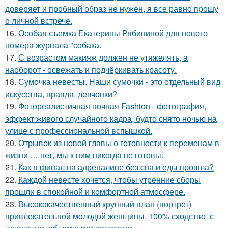
доверяет и пробный образ не нужен, я все равно прошу
о личной встрече.
16.
Особая съемка Екатерины Рябининой для нового
номера журнала "собака.
17.
С возрастом макияж должен не утяжелять, а
наоборот - освежать и подчёркивать красоту.
18.
Сумочка невесты. Наши сумочки - это отдельный вид
искусства, правда, девчонки?
19.
Фотореалистичная ночная Fashion - фотография,
эффект живого случайного кадра, будто снято ночью на
улице с профессиональной вспышкой.
20.
Отрывок из новой главы о готовности к переменам в
жизни … нет, мы к ним никогда не готовы.
21.
Как я финал на адреналине без сна и еды прошла?
22.
Каждой невесте хочется, чтобы утренние сборы
прошли в спокойной и комфортной атмосфере.
23.
Высококачественный крупный план (портрет)
привлекательной молодой женщины, 100% сходство, с