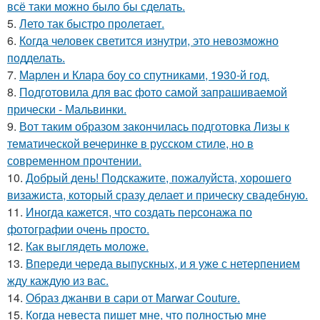
всё таки можно было бы сделать.
5.
Лето так быстро пролетает.
6.
Когда человек светится изнутри, это невозможно
подделать.
7.
Марлен и Клара боу со спутниками, 1930-й год.
8.
Подготовила для вас фото самой запрашиваемой
прически - Мальвинки.
9.
Вот таким образом закончилась подготовка Лизы к
тематической вечеринке в русском стиле, но в
современном прочтении.
10.
Добрый день! Подскажите, пожалуйста, хорошего
визажиста, который сразу делает и прическу свадебную.
11.
Иногда кажется, что создать персонажа по
фотографии очень просто.
12.
Как выглядеть моложе.
13.
Впереди череда выпускных, и я уже с нетерпением
жду каждую из вас.
14.
Образ джанви в сари от Marwar Couture.
15.
Когда невеста пишет мне, что полностью мне