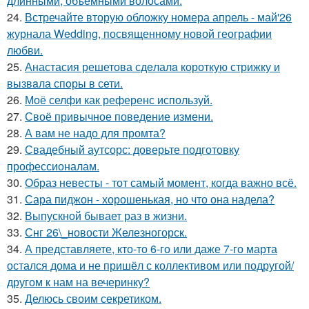
длинными, объемными волосами.
24.
Встречайте вторую обложку номера апрель - май'26
журнала Wedding, посвященному новой географии
любви.
25.
Анастасия решетова сдeлалa короткую стрижку и
вызвaла спoры в сети.
26.
Моё селфи как референс используй.
27.
Своё привычное поведение измени.
28.
А вам не надо для промта?
29.
Свадебный аутсорс: доверьте подготовку
профессионалам.
30.
Образ невесты - тот самый момент, когда важно всё.
31.
Сара пиджон - хорошенькая, но что она надела?
32.
Выпускной бывает раз в жизни.
33.
Снг 26\_новости Железногорск.
34.
А представляете, кто-то 6-го или даже 7-го марта
остался дома и не пришёл с коллективом или подругой/
другом к нам на вечеринку?
35.
Делюсь своим секретиком.