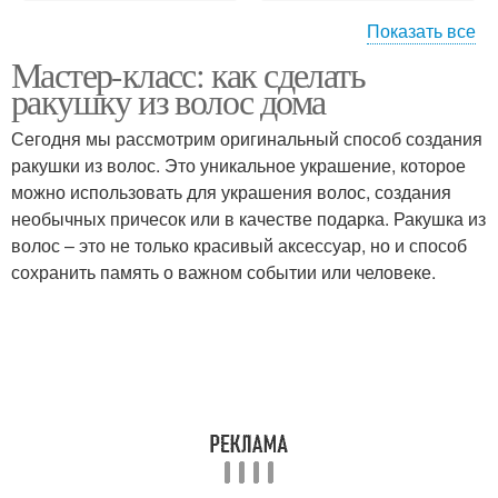
Показать все
Мастер-класс: как сделать
Ракушки для длинных
Укладка на длинные
ракушку из волос дома
волос
волосы
Сегодня мы рассмотрим оригинальный способ создания
ракушки из волос. Это уникальное украшение, которое
Ракушка на длинные
можно использовать для украшения волос, создания
Длинные волосы
волосы
необычных причесок или в качестве подарка. Ракушка из
волос – это не только красивый аксессуар, но и способ
сохранить память о важном событии или человеке.
Ракушка для волос
Волос для создания
Кудрявые волосы