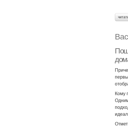
читат
Вас
Пош
дом
Приче
первы
отобр
Кому 
Одним
подхо
идеал
Отмет