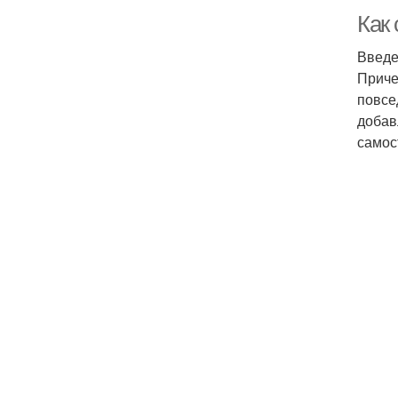
Как 
Введ
Приче
повсе
добав
самос