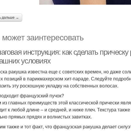
ь дальше →
 может заинтересовать
аговая инструкция: как сделать прическу
ашних условиях
ска ракушка известна еще с советских времен, но даже сол
х позиций в парикмахерском хит-параде. Следуйте подроб
азить эту роскошную укладку на собственных волосах.
подходит французский пучок?
 из главных преимуществ этой классической прически явля
дит к любой длине – и средней, и ниже плеч. Текстура такж
ьно прямых прядях и волнистых завитках.
им также и тот факт, что французская ракушка делает силу