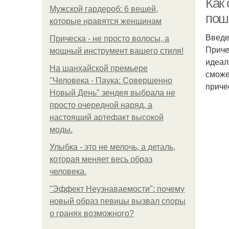
Как 
Мужской гардероб: 6 вещей,
пош
которые нравятся женщинам
Введ
Прическа - не просто волосы, а
Приче
мощный инструмент вашего стиля!
идеал
На шанхайской премьере
сможе
"Человека - Паука: Совершенно
приче
Новый День" зендея выбрала не
просто очередной наряд, а
настоящий артефакт высокой
моды.
Улыбка - это не мелочь, а деталь,
которая меняет весь образ
человека.
"Эффект Неузнаваемости": почему
новый образ певицы вызвал споры
о гранях возможного?