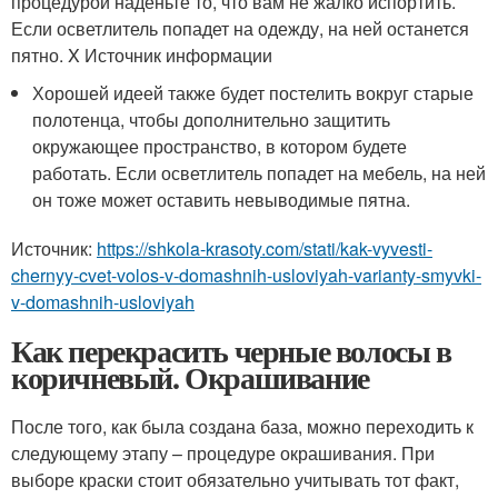
процедурой наденьте то, что вам не жалко испортить.
Если осветлитель попадет на одежду, на ней останется
пятно.
X Источник информации
Хорошей идеей также будет постелить вокруг старые
полотенца, чтобы дополнительно защитить
окружающее пространство, в котором будете
работать. Если осветлитель попадет на мебель, на ней
он тоже может оставить невыводимые пятна.
Источник:
https://shkola-krasoty.com/stati/kak-vyvesti-
chernyy-cvet-volos-v-domashnih-usloviyah-varianty-smyvki-
v-domashnih-usloviyah
Как перекрасить черные волосы в
коричневый. Окрашивание
После того, как была создана база, можно переходить к
следующему этапу – процедуре окрашивания. При
выборе краски стоит обязательно учитывать тот факт,