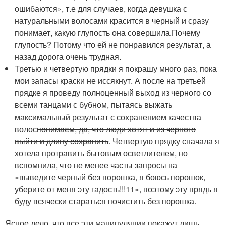
ошибаются», т.е для случаев, когда девушка с
натуральными волосами красится в черный и сразу
понимает, какую глупость она совершила.
Почему
глупость? Потому что ей не понравился результат, а
назад дорога очень трудная.
Третью и четвертую прядки я покрашу много раз, пока
мои запасы краски не иссякнут. А после на третьей
прядке я проведу полноценный выход из черного со
всеми танцами с бубном, пытаясь выжать
максимальный результат с сохранением качества
волос
понимаем, да, что люди хотят и из черного
выйти и длину сохранить
. Четвертую прядку сначала я
хотела протравить бытовым осветлителем, но
вспомнила, что не менее часты запросы на
«выведите черный без порошка, я боюсь порошок,
уберите от меня эту гадость!!!11», поэтому эту прядь я
буду всячески стараться почистить без порошка.
Ясное дело, что все эти манипуляции покажут лишь