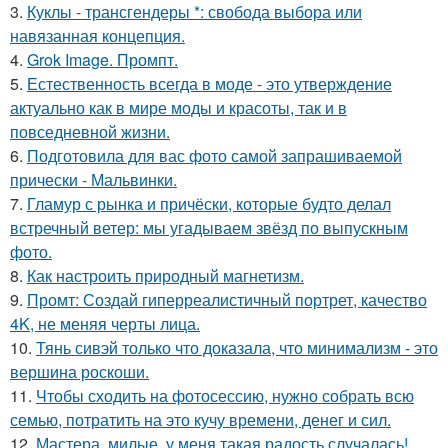
3.
Куклы - трансгендеры *: свобода выбора или
навязанная концепция.
4.
Grok Image. Промпт.
5.
Естественность всегда в моде - это утверждение
актуально как в мире моды и красоты, так и в
повседневной жизни.
6.
Подготовила для вас фото самой запрашиваемой
прически - Мальвинки.
7.
Гламур с рынка и причёски, которые будто делал
встречный ветер: мы угадываем звёзд по выпускным
фото.
8.
Как настроить природный магнетизм.
9.
Промт: Создай гиперреалистичный портрет, качество
4K, не меняя черты лица.
10.
Тянь сивэй только что доказала, что минимализм - это
вершина роскоши.
11.
Чтобы сходить на фотосессию, нужно собрать всю
семью, потратить на это кучу времени, денег и сил.
12.
Мастера, милые, у меня такая радость случалась!