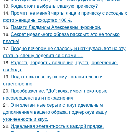
13.
Когда стоит выбрать гладкую прическу?
14.
Промпт: не меняй черты лица и прическу с исходных
фото женщины сходство 100%.
15.
Памяти Людмилы Алексеевны чурсиной.
16.
Секрет идеального образа раскрыт: это не только
платье!
17.
Поздно вечером не спалось, и наткнулась вот на эту
статью, спешу поделиться с вами ….
18.
Радость, гордость, волнение, грусть, облегчение,
свобода.
19.
Подготовка к выпускному - волнительно и
ответственно.
20.
Преображение. "До": кожа имеет некоторые
несовершенства и покраснения.
21.
Эти элегантные серьги станут идеальным
дополнением вашего образа, подчеркнув вашу
утонченность и вкус.
22.
Идеальная элегантность в каждой прядке.