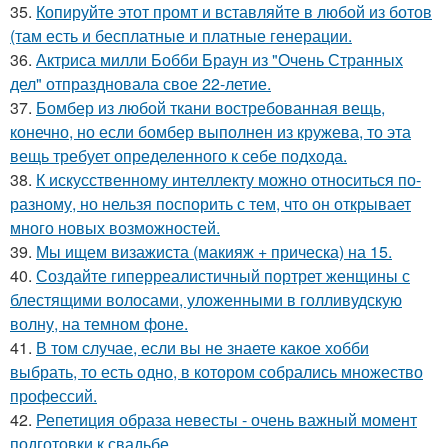
35.
Копируйте этот промт и вставляйте в любой из ботов
(там есть и бесплатные и платные генерации.
36.
Актриса милли Бобби Браун из "Очень Странных
дел" отпраздновала свое 22-летие.
37.
Бомбер из любой ткани востребованная вещь,
конечно, но если бомбер выполнен из кружева, то эта
вещь требует определенного к себе подхода.
38.
К искусственному интеллекту можно относиться по-
разному, но нельзя поспорить с тем, что он открывает
много новых возможностей.
39.
Мы ищем визажиста (макияж + прическа) на 15.
40.
Создайте гиперреалистичный портрет женщины с
блестящими волосами, уложенными в голливудскую
волну, на темном фоне.
41.
В том случае, если вы не знаете какое хобби
выбрать, то есть одно, в котором собрались множество
профессий.
42.
Репетиция образа невесты - очень важный момент
подготовки к свадьбе.