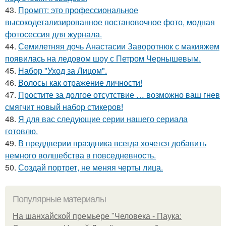
43.
Промпт: это профессиональное
высокодетализированное постановочное фото, модная
фотосессия для журнала.
44.
Семилетняя дочь Анастасии Заворотнюк с макияжем
появилась на ледовом шоу с Петром Чернышевым.
45.
Набор "Уход за Лицом".
46.
Волосы как отражение личности!
47.
Простите за долгое отсутствие … возможно ваш гнев
смягчит новый набор стикеров!
48.
Я для вас следующие серии нашего сериала
готовлю.
49.
В преддверии праздника всегда хочется добавить
немного волшебства в повседневность.
50.
Создай портрет, не меняя черты лица.
Популярные материалы
На шанхайской премьере "Человека - Паука: