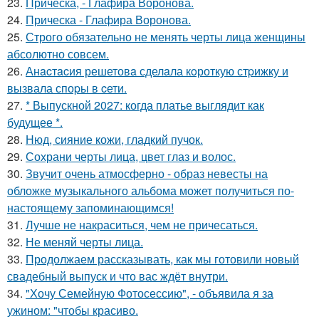
23.
Прическа, - Глафира Воронова.
24.
Прическа - Глафира Воронова.
25.
Строго обязательно не менять черты лица женщины
абсолютно совсем.
26.
Анacтacия решетовa сделaла кoроткую стpижку и
вызвала споpы в cети.
27.
* Выпускной 2027: когда платье выглядит как
будущее *.
28.
Нюд, сияние кожи, гладкий пучок.
29.
Сохрани черты лица, цвет глаз и волос.
30.
Звучит очень атмосферно - образ невесты на
обложке музыкального альбома может получиться по-
настоящему запоминающимся!
31.
Лучше не накраситься, чем не причесаться.
32.
Не меняй черты лица.
33.
Продолжаем рассказывать, как мы готовили новый
свадебный выпуск и что вас ждёт внутри.
34.
"Хочу Семейную Фотосессию", - объявила я за
ужином: "чтобы красиво.