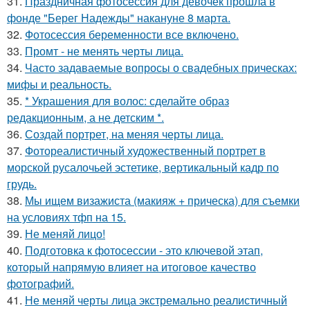
31.
Праздничная фотосессия для девочек прошла в
фонде "Берег Надежды" накануне 8 марта.
32.
Фотосессия беременности все включено.
33.
Промт - не менять черты лица.
34.
Часто задаваемые вопросы о свадебных прическах:
мифы и реальность.
35.
* Украшения для волос: сделайте образ
редакционным, а не детским *.
36.
Создай портрет, на меняя черты лица.
37.
Фотореалистичный художественный портрет в
морской русалочьей эстетике, вертикальный кадр по
грудь.
38.
Мы ищем визажиста (макияж + прическа) для съемки
на условиях тфп на 15.
39.
Не меняй лицо!
40.
Подготовка к фотосессии - это ключевой этап,
который напрямую влияет на итоговое качество
фотографий.
41.
Не меняй черты лица экстремально реалистичный