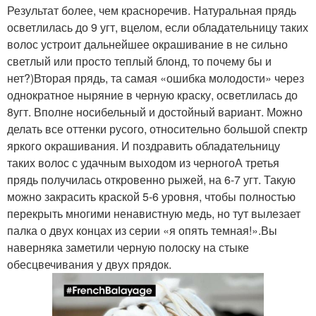
Результат более, чем красноречив. Натуральная прядь
осветлилась до 9 угт, вцелом, если обладательницу таких
волос устроит дальнейшее окрашивание в не сильно
светлый или просто теплый блонд, то почему бы и
нет?)Вторая прядь, та самая «ошибка молодости» через
однократное ныряние в черную краску, осветлилась до
8угт. Вполне носибельный и достойный вариант. Можно
делать все оттенки русого, относительно большой спектр
яркого окрашивания. И поздравить обладательницу
таких волос с удачным выходом из черногоА третья
прядь получилась откровенно рыжей, на 6-7 угт. Такую
можно закрасить краской 5-6 уровня, чтобы полностью
перекрыть многими ненавистную медь, но тут вылезает
палка о двух концах из серии «я опять темная!».Вы
наверняка заметили черную полоску на стыке
обесцвечивания у двух прядок.