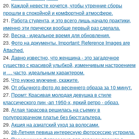
20.
Каждой невесте хочется, чтобы утренние сборы
прошли в спокойной и комфортной атмосфере.
21.
Работа студента, и это всего лишь начало практики,
именно эти прически вообще первый раз сделала.
22.
Весна - идеальное время для обновления.
23.
Фото на документы. Important: Reference Images are
Attached.
24.
Давно известно, что женщина - это загадочное
существо с красивой улыбкой, изменчивым настроением
и … часто, идеальным характером.
25.
Что нужно мужчине, скажите.
26.
От обычного фото до весеннего образа за 10 минут.
27.
Промт: Красивая молодая девушка в стиле
классического пин -ап 1950-х, яркий ретро - образ.
28.
Аглая тарасова решилась на съемку в
полупрозрачном платье без бюстгальтера.
29.
Акция на азиатский уход за волосами.
30.
28-Летняя певица интересную фотосессию устроила.