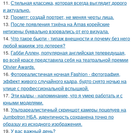
11.
Стильная классика, которая всегда выглядит дорого
и актуально.
12.
Промпт: создай портрет, не меняя черты лица.
13.
После появления тэхёна на Amas корейские
нетизены буквально взорвались от его визуала.
14.
Что такое бьюти - типаж внешности и почему без него
любой макияж это лотерея?
15.
Габби Аллен, популярная английская телеведущая,
во всей красе представила себя на театральной премии
Olivier Awards.
16.
Фотореалистичная ночная Fashion - фотография,
эффект живого случайного кадра, будто снято ночью на
улице с профессиональной вспышкой.
17.
Эти кадры - напоминание, что я умею работать и с
юными моделями.
18.
Ультрареалистичный скриншот камеры поцелуев на
Jumbotron НБА, идентичность сохранена точно по
образцу из исходного изображения.
19.
У вас важный день?