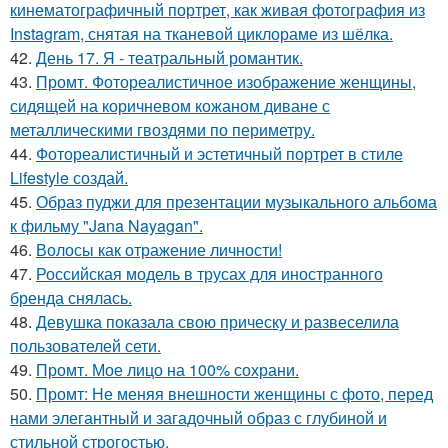
кинематографичный портрет, как живая фотография из
Instagram, снятая на тканевой циклораме из шёлка.
42.
День 17. Я - театральный романтик.
43.
Промт. Фотореалистичное изображение женщины,
сидящей на коричневом кожаном диване с
металлическими гвоздями по периметру.
44.
Фотореалистичный и эстетичный портрет в стиле
Lifestyle создай.
45.
Образ пуджи для презентации музыкального альбома
к фильму "Jana Nayagan".
46.
Волосы как отражение личности!
47.
Российская модель в трусах для иностранного
бренда снялась.
48.
Девушка показала свою прическу и развеселила
пользователей сети.
49.
Промт. Мое лицо на 100% сохрани.
50.
Промт: Не меняя внешности женщины с фото, перед
нами элегантный и загадочный образ с глубиной и
стильной строгостью.