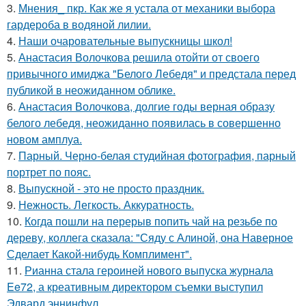
3.
Мнения_ пкр. Как же я устала от механики выбора
гардероба в водяной лилии.
4.
Наши очаровательные выпускницы школ!
5.
Анастасия Волочкова решила отойти от своего
привычного имиджа "Белого Лебедя" и предстала перед
публикой в неожиданном облике.
6.
Анастасия Волочкова, долгие годы верная образу
белого лебедя, неожиданно появилась в совершенно
новом амплуа.
7.
Парный. Черно-белая студийная фотография, парный
портрет по пояс.
8.
Выпускной - это не просто праздник.
9.
Нежность. Легкость. Аккуратность.
10.
Когда пошли на перерыв попить чай на резьбе по
дереву, коллега сказала: "Сяду с Алиной, она Наверное
Сделает Какой-нибудь Комплимент".
11.
Рианна стала героиней нового выпуска журнала
Ee72, а креативным директором съемки выступил
Эдвард эннинфул.