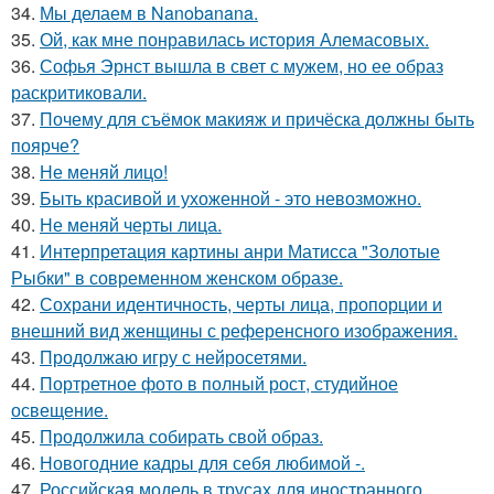
34.
Мы делаем в Nanobanana.
35.
Ой, как мне понравилась история Алемасовых.
36.
Софья Эрнст вышла в свет с мужем, но ее образ
раскритиковали.
37.
Почему для съёмок макияж и причёска должны быть
поярче?
38.
Не меняй лицо!
39.
Быть красивой и ухоженной - это невозможно.
40.
Не меняй черты лица.
41.
Интерпретация картины анри Матисса "Золотые
Рыбки" в современном женском образе.
42.
Сохрани идентичность, черты лица, пропорции и
внешний вид женщины с референсного изображения.
43.
Продолжаю игру с нейросетями.
44.
Портретное фото в полный рост, студийное
освещение.
45.
Продолжила собирать свой образ.
46.
Новогодние кадры для себя любимой -.
47.
Российская модель в трусах для иностранного