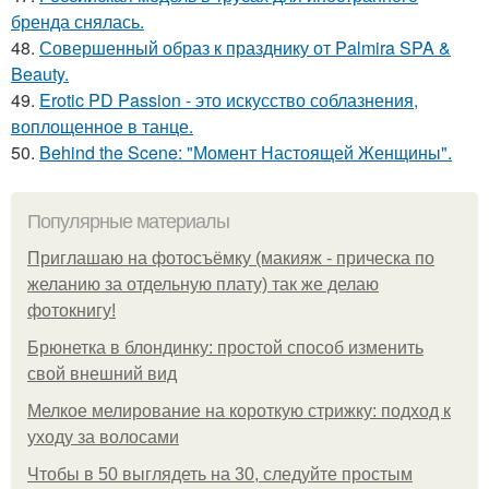
бренда снялась.
48.
Совершенный образ к празднику от Palmira SPA &
Beauty.
49.
Erotic PD Passion - это искусство соблазнения,
воплощенное в танце.
50.
Behind the Scene: "Момент Настоящей Женщины".
Популярные материалы
Приглашаю на фотосъёмку (макияж - прическа по
желанию за отдельную плату) так же делаю
фотокнигу!
Брюнетка в блондинку: простой способ изменить
свой внешний вид
Мелкое мелирование на короткую стрижку: подход к
уходу за волосами
Чтобы в 50 выглядеть на 30, следуйте простым