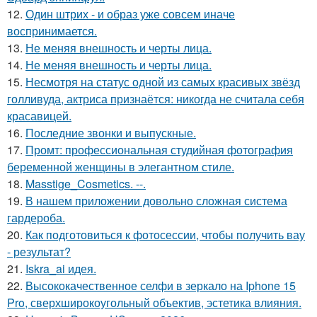
12.
Один штрих - и образ уже совсем иначе
воспринимается.
13.
Не меняя внешность и черты лица.
14.
Не меняя внешность и черты лица.
15.
Несмотря на статус одной из самых красивых звёзд
голливуда, актриса признаётся: никогда не считала себя
красавицей.
16.
Последние звонки и выпускные.
17.
Промт: профессиональная студийная фотография
беременной женщины в элегантном стиле.
18.
Masstige_Cosmetics. --.
19.
В нашем приложении довольно сложная система
гардероба.
20.
Как подготовиться к фотосессии, чтобы получить вау
- результат?
21.
Iskra_ai идея.
22.
Высококачественное селфи в зеркало на Iphone 15
Pro, сверхширокоугольный объектив, эстетика влияния.