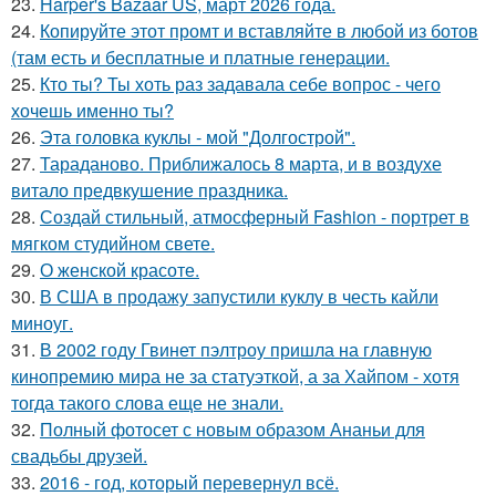
23.
Harper's Bazaar US, март 2026 года.
24.
Копируйте этот промт и вставляйте в любой из ботов
(там есть и бесплатные и платные генерации.
25.
Кто ты? Ты хоть раз задавала себе вопрос - чего
хочешь именно ты?
26.
Эта головка куклы - мой "Долгострой".
27.
Тараданово. Приближалось 8 марта, и в воздухе
витало предвкушение праздника.
28.
Создай стильный, атмосферный Fashion - портрет в
мягком студийном свете.
29.
О женской красоте.
30.
В США в продажу запустили куклу в честь кайли
миноуг.
31.
В 2002 году Гвинет пэлтроу пришла на главную
кинопремию мира не за статуэткой, а за Хайпом - хотя
тогда такого слова еще не знали.
32.
Полный фотосет с новым образом Ананьи для
свадьбы друзей.
33.
2016 - год, который перевернул всё.