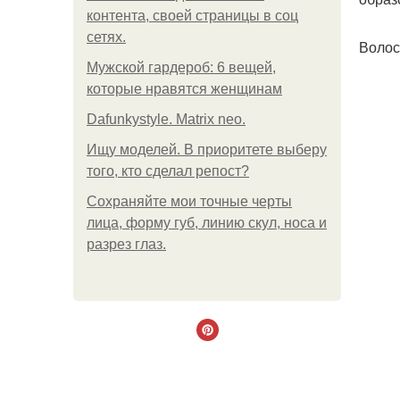
контента, своей страницы в соц
сетях.
Волос
Мужской гардероб: 6 вещей,
которые нравятся женщинам
Dafunkystyle. Matrix neo.
Ищу моделей. В приоритете выберу
того, кто сделал репост?
Сохраняйте мои точные черты
лица, форму губ, линию скул, носа и
разрез глаз.