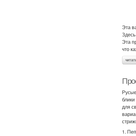
Эта в
Здесь
Эта п
что к
читат
Про
Русые
блики
для с
вариа
стриж
1. Пе