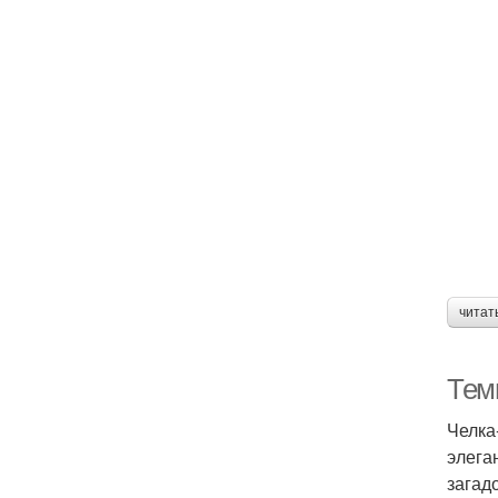
читат
Тем
Челка
элега
загад