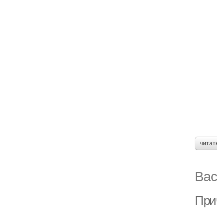
читат
Вас
Прич