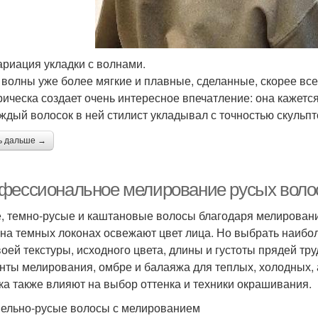
ариация укладки с волнами.
 волны уже более мягкие и плавные, сделанные, скорее все
рическа создает очень интересное впечатление: она кажется
аждый волосок в ней стилист укладывал с точностью скульпт
ь дальше →
фессиональное мелирование русых воло
, темно-русые и каштановые волосы благодаря мелировани
 на темных локонах освежают цвет лица. Но выбрать наиб
воей текстуры, исходного цвета, длины и густоты прядей т
нты мелирования, омбре и балаяжа для теплых, холодных, 
ка также влияют на выбор оттенка и техники окрашивания.
пельно-русые волосы с мелированием