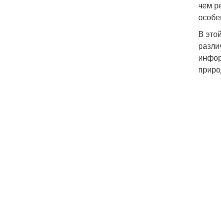
чем р
особе
В это
разли
инфор
приро