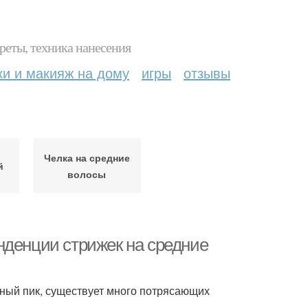
реты, техника нанесения
ки и макияж на дому
игры
отзывы
Челка на средние
й
волосы
нденции стрижек на средние
дный пик, существует много потрясающих