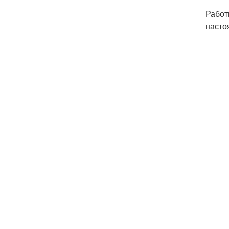
Работ
насто